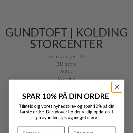
GUNDTOFT | KOLDING
STORCENTER
Skovvangen 42
Blå gade
6000
Kolding
Danmark
SPAR 10% PÅ DIN ORDRE
tlf. +4575509298
Tilmeld dig vores nyhedsbrev og spar 10% på din
gundtoftksc@gmail.com
første ordre. Derudover holder vi dig opdateret
på nyheder, tips og meget mere
ÅBNINGSTIDER
Navn
Efternavn