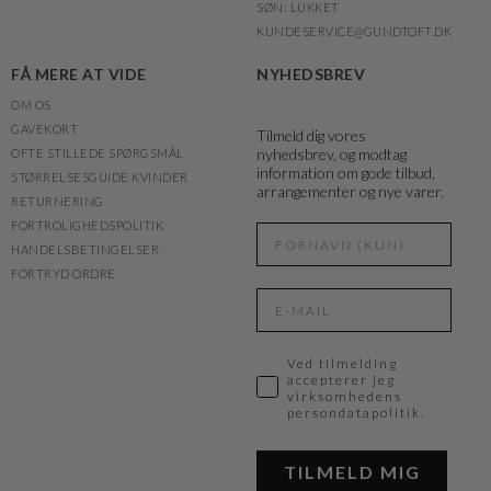
SØN: LUKKET
KUNDESERVICE@GUNDTOFT.DK
FÅ MERE AT VIDE
NYHEDSBREV
OM OS
GAVEKORT
Tilmeld dig vores
nyhedsbrev, og modtag
OFTE STILLEDE SPØRGSMÅL
information om gode tilbud,
STØRRELSESGUIDE KVINDER
arrangementer og nye varer.
RETURNERING
FORTROLIGHEDSPOLITIK
HANDELSBETINGELSER
FORTRYD ORDRE
Ved tilmelding
accepterer jeg
virksomhedens
persondatapolitik.
TILMELD MIG