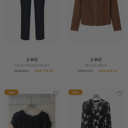
2-BIZ
2-BIZ
NICKY FEMININ BUKS
PENNY JAKKE
DKK 899,-
DKK 719,20
DKK 799,-
DKK 639,20
20%
20%