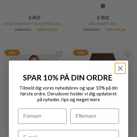
2-BIZ
2-BIZ
CINA CHARMANT SKJORTEBLUSE MED BLONDE
LIRA SMART VEST
DKK 499,-
DKK 399,20
DKK 599,-
DKK 479,20
20%
20%
SPAR 10% PÅ DIN ORDRE
Tilmeld dig vores nyhedsbrev og spar 10% på din
første ordre. Derudover holder vi dig opdateret
på nyheder, tips og meget mere
Navn
Efternavn
Email