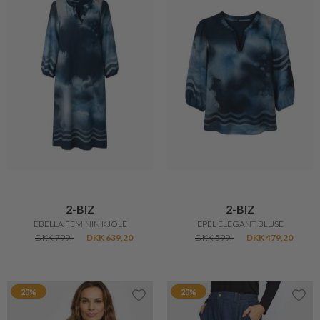
2-BIZ
2-BIZ
EBELLA FEMININ KJOLE
EPEL ELEGANT BLUSE
DKK 799,-
DKK 639,20
DKK 599,-
DKK 479,20
20%
20%