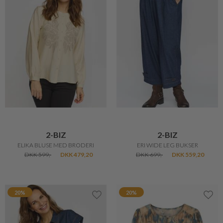
2-BIZ
2-BIZ
ELIKA BLUSE MED BRODERI
ERI WIDE LEG BUKSER
DKK 599,-
DKK 479,20
DKK 699,-
DKK 559,20
20%
20%