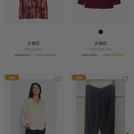
2-BIZ
2-BIZ
GRY KJOLE
KINGS BLUSE
DKK 799,-
DKK 639,20
DKK 599,-
DKK 479,20
20%
20%