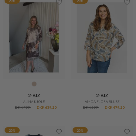
20%
20%
2-BIZ
2-BIZ
ALINA KJOLE
AMOA FLORA BLUSE
DKK 799,-
DKK 639,20
DKK 599,-
DKK 479,20
20%
20%