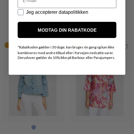
2-BIZ
2-BIZ
Datapolitik
Jeg accepterer datapolitikken
HELLE ELEGANT BLUSE
LIMA FEMININ NEDERDEL
DKK 599,-
DKK 479,20
DKK 599,-
DKK 479,20
MODTAG DIN RABATKODE
20%
20%
*
Rabatkoden gælder i 30 dage, kan bruges én gang og kan ikke
kombineres med andre tilbud eller i forvejen nedsatte varer.
Derudover gælder de 10% ikke på Barbour eller Parajumpers.