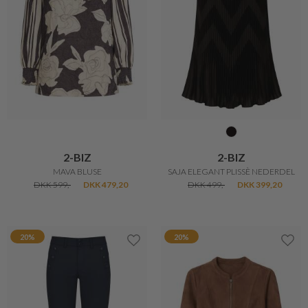
2-BIZ
2-BIZ
MAVA BLUSE
SAJA ELEGANT PLISSÈ NEDERDEL
DKK 599,-
DKK 479,20
DKK 499,-
DKK 399,20
20%
20%