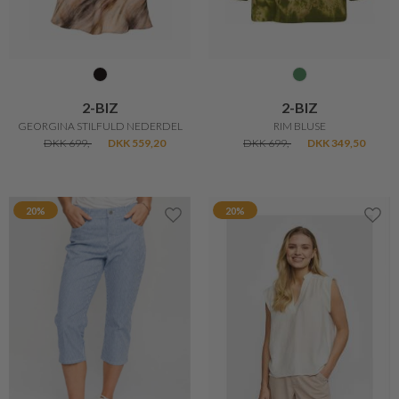
2-BIZ
2-BIZ
GEORGINA STILFULD NEDERDEL
RIM BLUSE
DKK 699,-
DKK 559,20
DKK 699,-
DKK 349,50
20%
20%