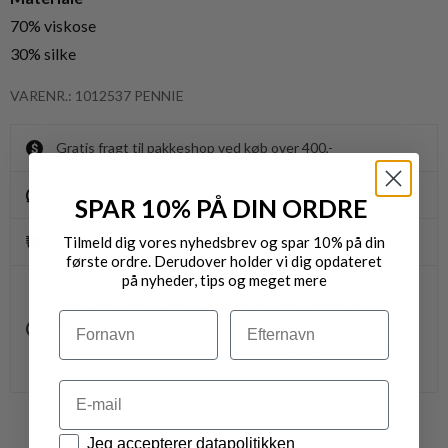
70% viskose
30% silke
VARENR.: 1012537 PENNIE
Gratis fragt til pakkeshop ved køb over 400,-
Byt/Returnér i vores butikker
SPAR 10% PÅ DIN ORDRE
Tilmeld dig vores nyhedsbrev og spar 10% på din
Levering 1-3 dage
første ordre. Derudover holder vi dig opdateret
på nyheder, tips og meget mere
OBS.
Ikke alle vores varer på webshoppen, befinder sig i
Navn
Efternavn
vores fysiske butikker.
Kontakt din nærmeste forretning for ydeligere info.
vedr. den ønskede vare.
Email
Datapolitik
Jeg accepterer datapolitikken