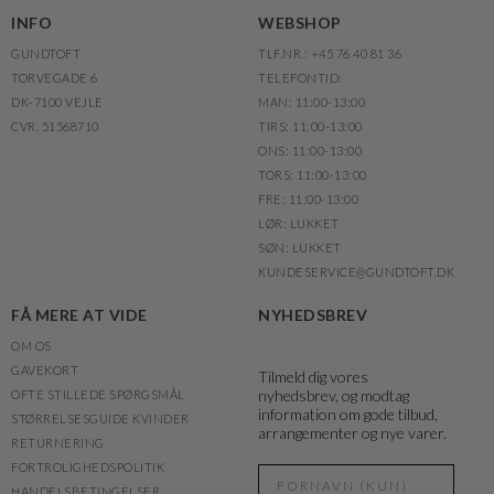
INFO
WEBSHOP
GUNDTOFT
TLF.NR.: +45 76 40 81 36
TORVEGADE 6
TELEFONTID:
DK-7100 VEJLE
MAN: 11:00-13:00
CVR. 51568710
TIRS: 11:00-13:00
ONS: 11:00-13:00
TORS: 11:00-13:00
FRE: 11:00-13:00
LØR: LUKKET
SØN: LUKKET
KUNDESERVICE@GUNDTOFT.DK
FÅ MERE AT VIDE
NYHEDSBREV
OM OS
GAVEKORT
Tilmeld dig vores
nyhedsbrev, og modtag
OFTE STILLEDE SPØRGSMÅL
information om gode tilbud,
STØRRELSESGUIDE KVINDER
arrangementer og nye varer.
RETURNERING
FORTROLIGHEDSPOLITIK
HANDELSBETINGELSER