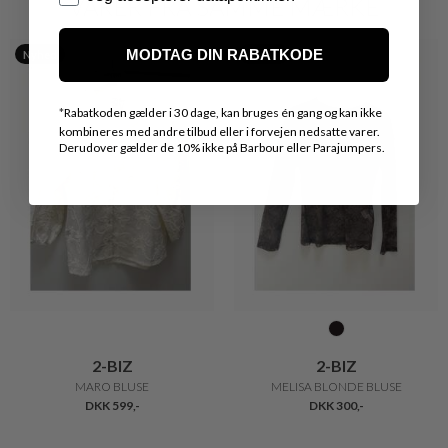
VARER FRA SAMME MÆRKE
MODTAG DIN RABATKODE
Nyhed
Nyhed
*
Rabatkoden gælder i 30 dage, kan bruges én gang og kan ikke
kombineres med andre tilbud eller i forvejen nedsatte varer.
Derudover gælder de 10% ikke på Barbour eller Parajumpers.
2-BIZ
2-BIZ
MARO BLUSE
MELISA BLONDE BLUSE
DKK 599,-
DKK 300,-