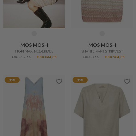
MOS MOSH
MOS MOSH
HOPI MAXI NEDERDEL
SHANI SMART STRIKVEST
DKK 1.299,-
DKK 844,35
DKK 899,-
DKK 584,35
35%
35%