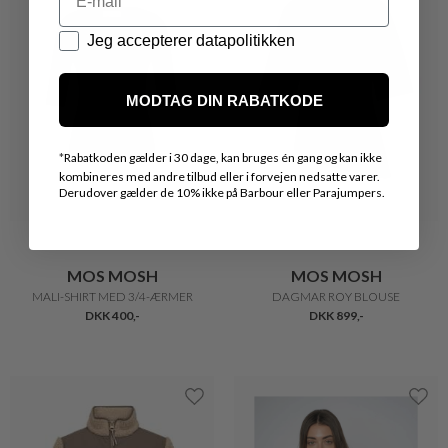
Datapolitik
Jeg accepterer datapolitikken
MODTAG DIN RABATKODE
*
Rabatkoden gælder i 30 dage, kan bruges én gang og kan ikke
kombineres med andre tilbud eller i forvejen nedsatte varer.
Derudover gælder de 10% ikke på Barbour eller Parajumpers.
MOS MOSH
MOS MOSH
MALI-SHIRT MED 3/4-ÆRMER
DAGMAR ROY BLOUSE
DKK 400,-
DKK 899,-