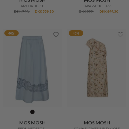
AMELIA BLUSE
DARA ZACK JEANS
DKK 799,-
DKK 559,30
DKK 999,-
DKK 699,30
40%
40%
MOS MOSH
MOS MOSH
REDU NEDERDEL
SOMA FLOWER FIELD KJOLE