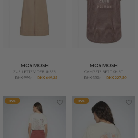
MOS MOSH
MOS MOSH
ZURI LETTE VIDEBUKSER
CAMP STRIBET T-SHIRT
DKK 999,-
DKK 649,35
DKK 350,-
DKK 227,50
35%
35%