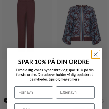
SPAR 10% PÅ DIN ORDRE
Tilmeld dig vores nyhedsbrev og spar 10% på din
MOS MOSH
MOS MOSH
første ordre. Derudover holder vi dig opdateret
BAI ROY PANT
MILKEY LINOCUT BLOUSE
på nyheder, tips og meget mere
DKK 999,-
DKK 999,-
Navn
Efternavn
Nyhed
Nyhed
Email