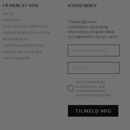
FÅ MERE AT VIDE
NYHEDSBREV
OM OS
GAVEKORT
Tilmeld dig vores
nyhedsbrev, og modtag
OFTE STILLEDE SPØRGSMÅL
information om gode tilbud,
STØRRELSESGUIDE KVINDER
arrangementer og nye varer.
RETURNERING
FORTROLIGHEDSPOLITIK
HANDELSBETINGELSER
FORTRYD ORDRE
Ved tilmelding
accepterer jeg
virksomhedens
persondatapolitik.
TILMELD MIG