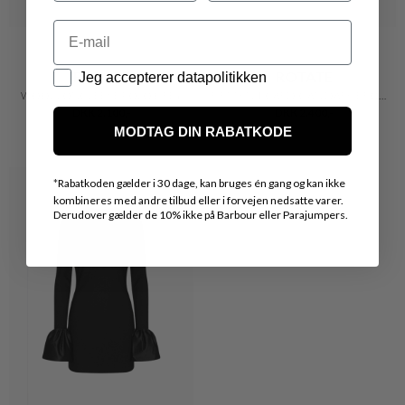
Email
Datapolitik
ROTATE
ROTATE
Jeg accepterer datapolitikken
WOOL LONGLEEVE POLO GREY
FIRM KNIT CARDIGAN DARK BROWN
DKK 2.100,-
DKK 2.400,-
MODTAG DIN RABATKODE
*
Rabatkoden gælder i 30 dage, kan bruges én gang og kan ikke
kombineres med andre tilbud eller i forvejen nedsatte varer.
Derudover gælder de 10% ikke på Barbour eller Parajumpers.