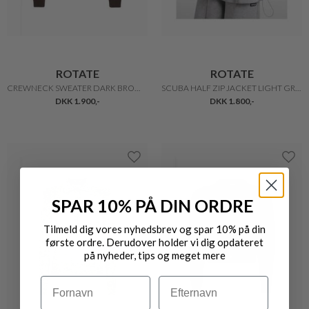
ROTATE
ROTATE
CREWNECK SWEATER DARK BROWN
SCUBA HALF ZIP JACKET LIGHT GREY
DKK 1.900,-
DKK 1.800,-
SPAR 10% PÅ DIN ORDRE
Tilmeld dig vores nyhedsbrev og spar 10% på din
første ordre. Derudover holder vi dig opdateret
på nyheder, tips og meget mere
Navn
Efternavn