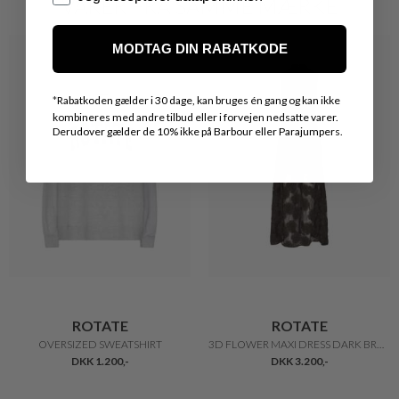
VARER FRA SAMME MÆRKE
MODTAG DIN RABATKODE
*
Rabatkoden gælder i 30 dage, kan bruges én gang og kan ikke
kombineres med andre tilbud eller i forvejen nedsatte varer.
Derudover gælder de 10% ikke på Barbour eller Parajumpers.
ROTATE
ROTATE
OVERSIZED SWEATSHIRT
3D FLOWER MAXI DRESS DARK BROWN
DKK 1.200,-
DKK 3.200,-