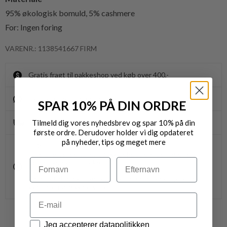
95% økologisk bomuld, 5% cashmere
For: Ingen foring
VARENR.: 1138541667 FIRM
Gratis fragt til pakkeshop ved køb over 400,-
Byt/Returnér i vores butikker
SPAR 10% PÅ DIN ORDRE
Tilmeld dig vores nyhedsbrev og spar 10% på din
Levering 1-3 dage
første ordre. Derudover holder vi dig opdateret
på nyheder, tips og meget mere
OBS.
Ikke alle vores varer på webshoppen, befinder sig i
Navn
Efternavn
vores fysiske butikker.
Kontakt din nærmeste forretning for ydeligere info.
vedr. den ønskede vare.
Email
Datapolitik
Jeg accepterer datapolitikken