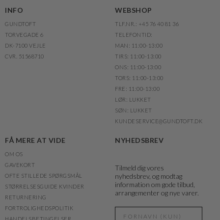
INFO
WEBSHOP
GUNDTOFT
TLF.NR.: +45 76 40 81 36
TORVEGADE 6
TELEFONTID:
DK-7100 VEJLE
MAN: 11:00-13:00
CVR. 51568710
TIRS: 11:00-13:00
ONS: 11:00-13:00
TORS: 11:00-13:00
FRE: 11:00-13:00
LØR: LUKKET
SØN: LUKKET
KUNDESERVICE@GUNDTOFT.DK
FÅ MERE AT VIDE
NYHEDSBREV
OM OS
GAVEKORT
Tilmeld dig vores
nyhedsbrev, og modtag
OFTE STILLEDE SPØRGSMÅL
information om gode tilbud,
STØRRELSESGUIDE KVINDER
arrangementer og nye varer.
RETURNERING
FORTROLIGHEDSPOLITIK
HANDELSBETINGELSER