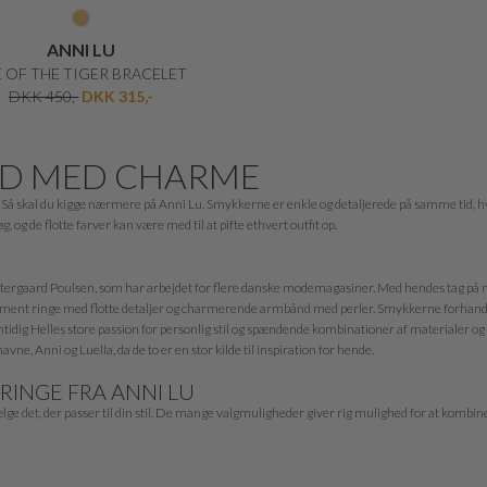
ANNI LU
 OF THE TIGER BRACELET
DKK 450,-
DKK 315,-
ND MED CHARME
st? Så skal du kigge nærmere på Anni Lu. Smykkerne er enkle og detaljerede på samme tid, 
g de flotte farver kan være med til at pifte ethvert outfit op.
stergaard Poulsen, som har arbejdet for flere danske modemagasiner. Med hendes tag på 
tatement ringe med flotte detaljer og charmerende armbånd med perler. Smykkerne forhand
mtidig Helles store passion for personlig stil og spændende kombinationer af materialer og 
e, Anni og Luella, da de to er en stor kilde til inspiration for hende.
RINGE FRA ANNI LU
ge det, der passer til din stil. De mange valgmuligheder giver rig mulighed for at kombin