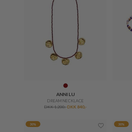
ANNI LU
DREAM NECKLACE
DKK 1.200,-
DKK 840,-
30%
30%