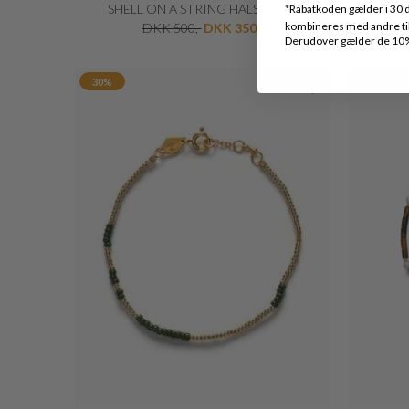
SHELL ON A STRING HALSKÆDE
*
Rabatkoden gælder i 30 d
kombineres med andre tilb
DKK 500,-
DKK 350,-
Derudover gælder de 10% 
30%
30%