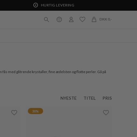
HURTIG LEVERING
DKK 0,-
fås med glitrende krystaller, fine ædelsten og flotte perler. Gå på
NYESTE
TITEL
PRIS
30%