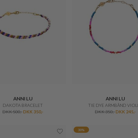
ANNI LU
ANNI LU
DAKOTA BRACELET
TIE DYE ARMBÅND VIOL
DKK 500,-
DKK 350,-
DKK 350,-
DKK 245,-
30%