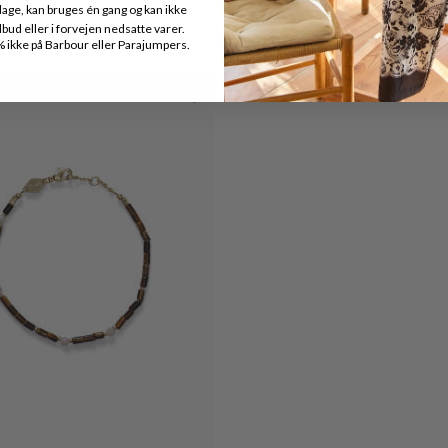
SNAKE NECKLACE
PARADISO BRACELET LE
age, kan bruges én gang og kan ikke
ud eller i forvejen nedsatte varer.
DKK 850,-
DKK 595,-
DKK 350,-
DKK 245,-
ikke på Barbour eller Parajumpers.