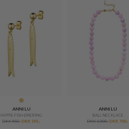
ANNI LU
ANNI LU
HIPPIE FISH ØRERING
BALL NECKLACE
DKK 850,-
DKK 595,-
DKK 1.000,-
DKK 700,-