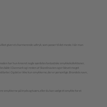
hvilket giver et charmerende udtryk, som passer til det meste. Når man
moden har hun kreeret nogle særdeles fantastiske smykkekollektioner,
les både i Danmark og i resten af Skandinavien og er blevet meget
stilarter. Og det er ikke kun smykkerne, der er personlige. Brandets navn,
ere smykkerne på kryds og tværs, eller du kan vælge ét smykke for et