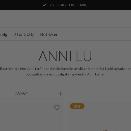
FRI FRAGT OVER 400,-
salg
2 for 500,-
Butikker
ANNI LU
 perfektion. Hos Anni Lu finder du håndlavede smykker fremstillet i guld og sølv, som 
opdagelse i vores udvalg af smykker fra Anni Lu her.
FARVE
30%