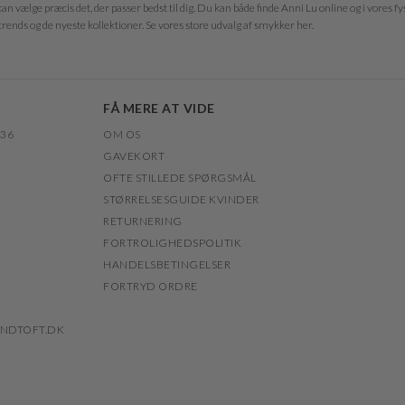
an vælge præcis det, der passer bedst til dig. Du kan både finde Anni Lu online og i vores f
trends og de nyeste kollektioner. Se vores store udvalg af smykker her.
FÅ MERE AT VIDE
 36
OM OS
GAVEKORT
OFTE STILLEDE SPØRGSMÅL
STØRRELSESGUIDE KVINDER
RETURNERING
FORTROLIGHEDSPOLITIK
HANDELSBETINGELSER
FORTRYD ORDRE
NDTOFT.DK