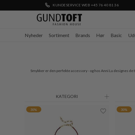
KUNDESERVICE WEB +45 76 40 81 36
Nyheder
Sortiment
Brands
Hør
Basic
Ud
Smykker er den perfekte accessory - og hos Anni Lu designes de til
KATEGORI
30%
30%