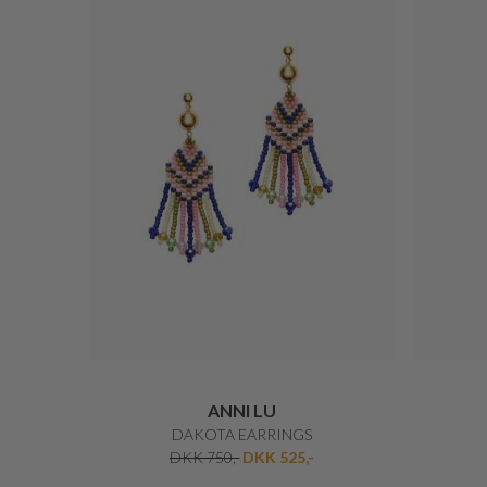
ANNI LU
DAKOTA EARRINGS
DKK 750,-
DKK 525,-