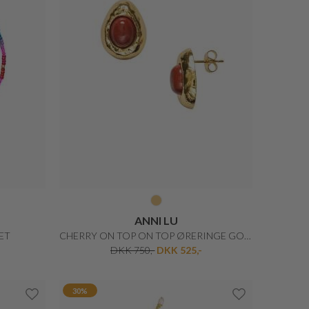
ANNI LU
ET
CHERRY ON TOP ON TOP ØRERINGE GOLD
DKK 750,-
DKK 525,-
30%