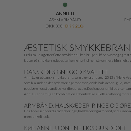
ANNI LU
ASYM ARMBÅND
EYE
DKK 300,-
DKK 210,-
ÆSTETISK SMYKKEBRA
Er du på udkig efter flotte smykker, du kan bruge til både hverdag og fe
kigger på smykkerne, ledes tankerne hurtigt hen på varmere himmelstrøg, o
DANSK DESIGN I GOD KVALITET
Anni Lu er et dansk smykkebrand, som blev grundlagt i 2013 af Helle Ve
som bl.a. indeholder søde øreringe med sten, enkle halskæder i guld, s
populære - også blandt de kendte og royale. Designet er unikt og viser sa
Anni Lu, er nemlig en kombination af henholdsvis Helles datter og mors navn
ARMBÅND, HALSKÆDER, RINGE OG ØRE
Hos Anni Lu finder du både øreringe, halskæder og armbånd, så du kan væl
mere enkelt look.
KØB ANNI LU ONLINE HOS GUNDTOFT