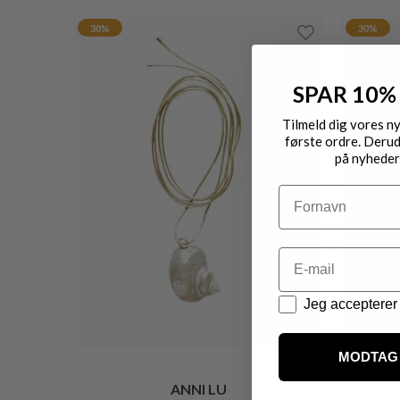
30%
30%
SPAR 10%
Tilmeld dig vores n
første ordre. Derud
på nyheder
Navn
Email
Datapolitik
Jeg accepterer 
MODTAG 
ANNI LU