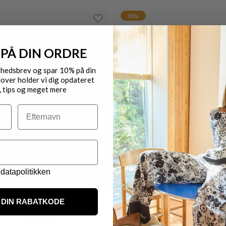
30%
 PÅ DIN ORDRE
yhedsbrev og spar 10% på din
over holder vi dig opdateret
, tips og meget mere
Efternavn
datapolitikken
DIN RABATKODE
ANNI LU
ANNI LU