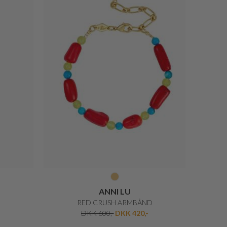
ANNI LU
RED CRUSH ARMBÅND
DKK 600,-
DKK 420,-