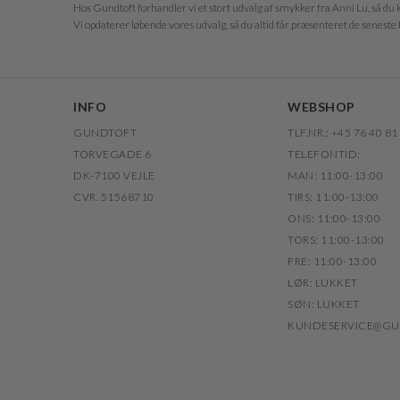
Hos Gundtoft forhandler vi et stort udvalg af smykker fra Anni Lu, så du k
Vi opdaterer løbende vores udvalg, så du altid får præsenteret de seneste 
INFO
WEBSHOP
GUNDTOFT
TLF.NR.: +45 76 40 81
TORVEGADE 6
TELEFONTID:
DK-7100 VEJLE
MAN: 11:00-13:00
CVR. 51568710
TIRS: 11:00-13:00
ONS: 11:00-13:00
TORS: 11:00-13:00
FRE: 11:00-13:00
LØR: LUKKET
SØN: LUKKET
KUNDESERVICE@GU