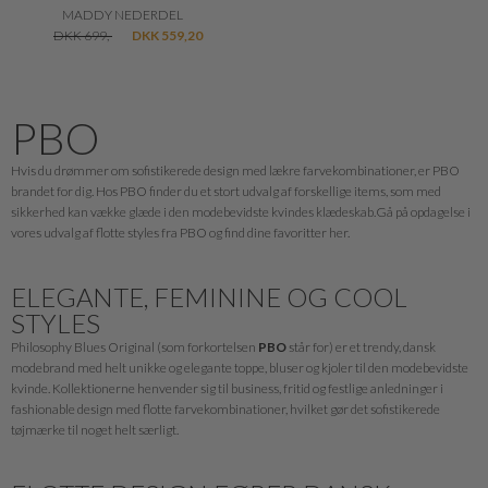
MADDY NEDERDEL
DKK 699,-
DKK 559,20
PBO
Hvis du drømmer om sofistikerede design med lækre farvekombinationer, er PBO
brandet for dig. Hos PBO finder du et stort udvalg af forskellige items, som med
sikkerhed kan vække glæde i den modebevidste kvindes klædeskab.Gå på opdagelse i
vores udvalg af flotte styles fra PBO og find dine favoritter her.
ELEGANTE, FEMININE OG COOL
STYLES
Philosophy Blues Original (som forkortelsen
PBO
står for) er et trendy, dansk
modebrand med helt unikke og elegante toppe, bluser og kjoler til den modebevidste
kvinde. Kollektionerne henvender sig til business, fritid og festlige anledninger i
fashionable design med flotte farvekombinationer, hvilket gør det sofistikerede
tøjmærke til noget helt særligt.