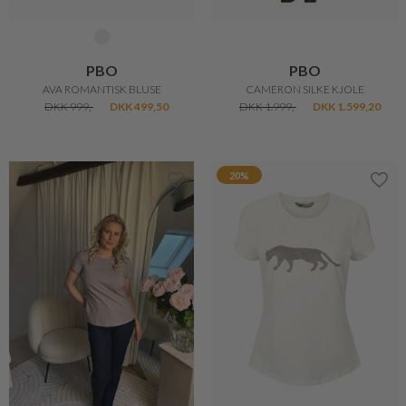
PBO
PBO
AVA ROMANTISK BLUSE
CAMERON SILKE KJOLE
DKK 999,-
DKK 499,50
DKK 1.999,-
DKK 1.599,20
20%