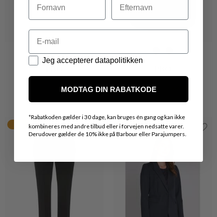
Email
Datapolitik
Jeg accepterer datapolitikken
PBO
PBO
MEGHAN SKJORTE
MADDY NEDERDEL
DKK 499,-
DKK 399,20
DKK 699,-
DKK 559,20
MODTAG DIN RABATKODE
*
Rabatkoden gælder i 30 dage, kan bruges én gang og kan ikke
20%
20%
kombineres med andre tilbud eller i forvejen nedsatte varer.
Derudover gælder de 10% ikke på Barbour eller Parajumpers.