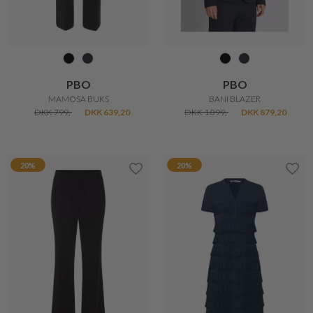
PBO
PBO
MAMOSA BUKS
BANI BLAZER
DKK 799,-
DKK 639,20
DKK 1.099,-
DKK 879,20
20%
20%