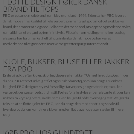
FLOTTE DESIGN FØRER DANSK
BRAND TIL TOPS
PBO er et dansk modebrand, som blev grundlagt i 1994. Siden da har PBO leveret
dansk mode af høj kvalitet til hele verden, som har taget godt imod det eksklusive
brand, der emmer af elegance. Folk er faldet for de cool, afslappede og moderne styles,
som altid har et elegant og feminint twist. Filosofien om koblingen mellem cool og
elegance har ført mærket helt til tops indenfor dansk mode og har været
medvirkende til at gøre dette mærke meget efterspurgt internationalt.
KJOLE, BUKSER, BLUSE ELLER JAKKER
FRA PBO
Er du på udkig efter kjoler, skjorter, blazere eller jakker? Uanset hvad du søger, finder
du hos PBO et stort udvalg af flot og stilfuldt dametøj, som kan bruges til enhver
lejlighed. PBO designer styles i forskellige farver, design og materialer, så du kan
vælge det, der passer bedst til din stil. Fælles for alle styles er den elegante stil, der kan
mikses på kryds og tværs, så alle items kan bruges til både hverdag og fest. Vælger du
f.eks. en af de flotte kjoler fra PBO, kan du bruge den med en strik og sneaks til
hverdag, og du kan kombinere kjolen med en flot blazer og et par støvler til finere
brug.
KØB PBO HOS GUNDTOFT