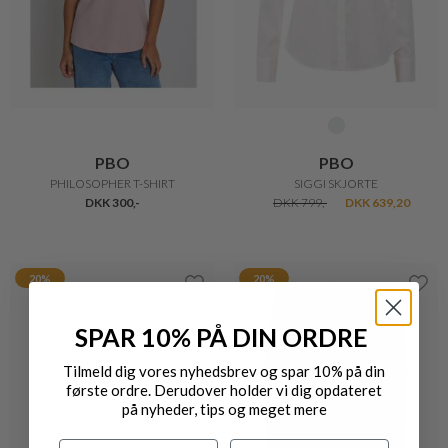
PBO
PBO
PHILOSOPHER T-SHIRT
SIGGI SKJORTE
DKK 300,-
DKK 799,-
DKK 639,20
20%
20%
SPAR 10% PÅ DIN ORDRE
Tilmeld dig vores nyhedsbrev og spar 10% på din
første ordre. Derudover holder vi dig opdateret
på nyheder, tips og meget mere
Navn
Efternavn