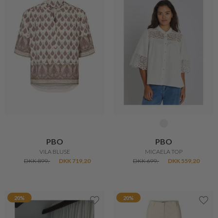
PBO
PBO
VILA BLUSE
MICAELA TOP
DKK 899,-
DKK 719,20
DKK 699,-
DKK 559,20
20%
20%