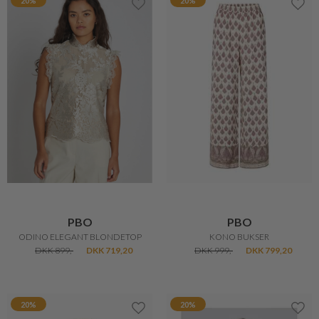
20%
20%
PBO
PBO
ODINO ELEGANT BLONDETOP
KONO BUKSER
DKK 899,-
DKK 719,20
DKK 999,-
DKK 799,20
20%
20%