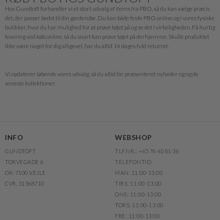
Hos Gundtoft forhandler vi et stort udvalg af items fra PBO, så du kan vælge præcis
det, der passer bedst til din garderobe. Du kan både finde PBO online og i vores fysiske
butikker, hvor du har mulighed for at prøve tøjet på og se det i virkeligheden. Få hurtig
levering ved køb online, så du snart kan prøve tøjet på derhjemme. Skulle produktet
ikke være noget for dig alligevel, har du altid 14 dages fuld returret.
Vi opdaterer løbende vores udvalg, så du altid får præsenteret nyheder og og de
seneste kollektioner.
INFO
WEBSHOP
GUNDTOFT
TLF.NR.: +45 76 40 81 36
TORVEGADE 6
TELEFONTID:
DK-7100 VEJLE
MAN: 11:00-13:00
CVR. 51568710
TIRS: 11:00-13:00
ONS: 11:00-13:00
TORS: 11:00-13:00
FRE: 11:00-13:00