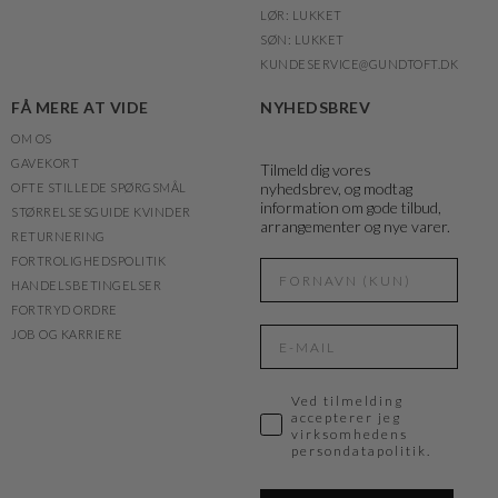
LØR: LUKKET
SØN: LUKKET
KUNDESERVICE@GUNDTOFT.DK
FÅ MERE AT VIDE
NYHEDSBREV
OM OS
GAVEKORT
Tilmeld dig vores
nyhedsbrev, og modtag
OFTE STILLEDE SPØRGSMÅL
information om gode tilbud,
STØRRELSESGUIDE KVINDER
arrangementer og nye varer.
RETURNERING
FORTROLIGHEDSPOLITIK
HANDELSBETINGELSER
FORTRYD ORDRE
JOB OG KARRIERE
Ved tilmelding
accepterer jeg
virksomhedens
persondatapolitik.