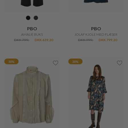
PBO
PBO
AMALIE BUKS
JOLAF KJOLE MED FLÆSER
DKK 799,-
DKK 639,20
DKK 999,-
DKK 799,20
50%
20%