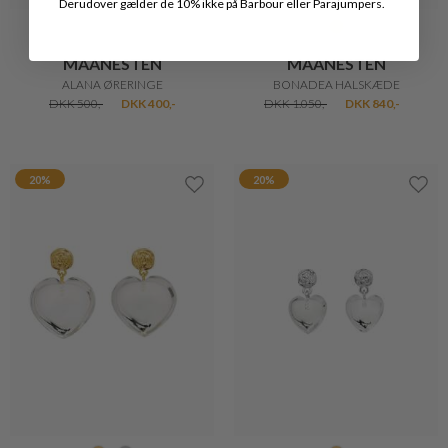
Derudover gælder de 10% ikke på Barbour eller Parajumpers.
MAANESTEN
MAANESTEN
ALANA ØRERINGE
BONADEA HALSKÆDE
DKK 500,-
DKK 400,-
DKK 1.050,-
DKK 840,-
20%
20%