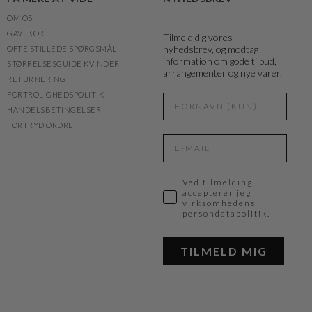
OM OS
GAVEKORT
Tilmeld dig vores
nyhedsbrev, og modtag
OFTE STILLEDE SPØRGSMÅL
information om gode tilbud,
STØRRELSESGUIDE KVINDER
arrangementer og nye varer.
RETURNERING
FORTROLIGHEDSPOLITIK
HANDELSBETINGELSER
FORTRYD ORDRE
Ved tilmelding
accepterer jeg
virksomhedens
persondatapolitik.
TILMELD MIG