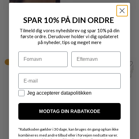
SPAR 10% PÅ DIN ORDRE
MAANESTEN
MAANESTEN
Tilmeld dig vores nyhedsbrev og spar 10% på din
BEATRICE ØRERINGE
CAIA ØRERINGE
første ordre. Derudover holder vi dig opdateret
DKK 450,-
DKK 360,-
DKK 300,-
DKK 240,-
på nyheder, tips og meget mere
Navn
Efternavn
20%
20%
Email
Datapolitik
Jeg accepterer datapolitikken
MODTAG DIN RABATKODE
*
Rabatkoden gælder i 30 dage, kan bruges én gang og kan ikke
kombineres med andre tilbud eller i forvejen nedsatte varer.