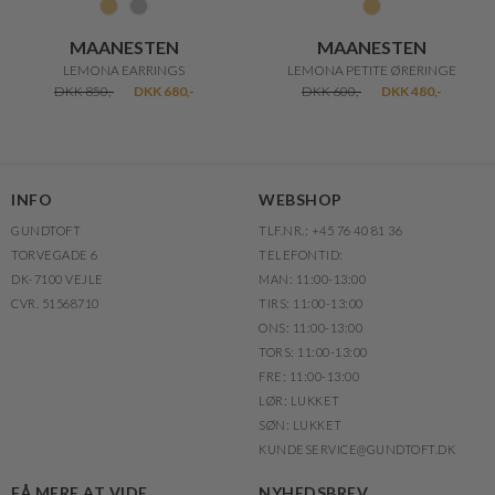
MAANESTEN
MAANESTEN
LEMONA EARRINGS
LEMONA PETITE ØRERINGE
DKK 850,-
DKK 680,-
DKK 600,-
DKK 480,-
INFO
WEBSHOP
GUNDTOFT
TLF.NR.: +45 76 40 81 36
TORVEGADE 6
TELEFONTID:
DK-7100 VEJLE
MAN: 11:00-13:00
CVR. 51568710
TIRS: 11:00-13:00
ONS: 11:00-13:00
TORS: 11:00-13:00
FRE: 11:00-13:00
LØR: LUKKET
SØN: LUKKET
KUNDESERVICE@GUNDTOFT.DK
FÅ MERE AT VIDE
NYHEDSBREV