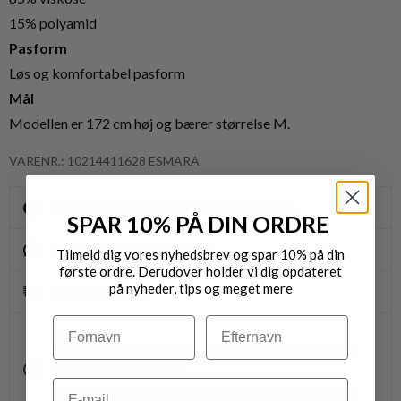
15% polyamid
Pasform
Løs og komfortabel pasform
Mål
Modellen er 172 cm høj og bærer størrelse M.
VARENR.: 10214411628 ESMARA
Gratis fragt til pakkeshop ved køb over 400,-
SPAR 10% PÅ DIN ORDRE
Byt/Returnér i vores butikker
Tilmeld dig vores nyhedsbrev og spar 10% på din
første ordre. Derudover holder vi dig opdateret
på nyheder, tips og meget mere
Levering 1-3 dage
Navn
Efternavn
OBS.
Ikke alle vores varer på webshoppen, befinder sig i
vores fysiske butikker.
Email
Kontakt din nærmeste forretning for ydeligere info.