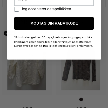
vedr. den ønskede vare.
Datapolitik
Jeg accepterer datapolitikken
VARER FRA SAMME MÆRKE
MODTAG DIN RABATKODE
Nyhed
Nyhed
*
Rabatkoden gælder i 30 dage, kan bruges én gang og kan ikke
kombineres med andre tilbud eller i forvejen nedsatte varer.
Derudover gælder de 10% ikke på Barbour eller Parajumpers.