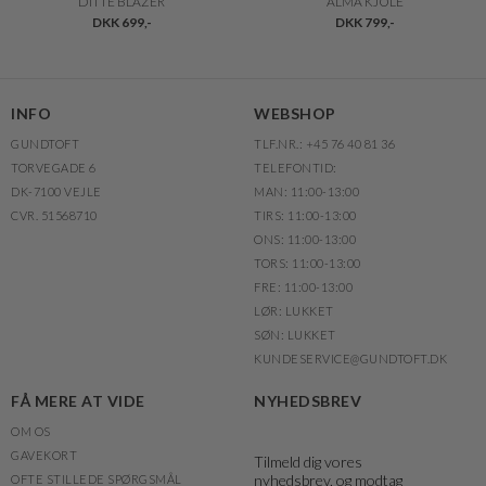
DITTE BLAZER
ALMA KJOLE
DKK 699,-
DKK 799,-
INFO
WEBSHOP
GUNDTOFT
TLF.NR.: +45 76 40 81 36
TORVEGADE 6
TELEFONTID:
DK-7100 VEJLE
MAN: 11:00-13:00
CVR. 51568710
TIRS: 11:00-13:00
ONS: 11:00-13:00
TORS: 11:00-13:00
FRE: 11:00-13:00
LØR: LUKKET
SØN: LUKKET
KUNDESERVICE@GUNDTOFT.DK
FÅ MERE AT VIDE
NYHEDSBREV
OM OS
GAVEKORT
Tilmeld dig vores
nyhedsbrev, og modtag
OFTE STILLEDE SPØRGSMÅL