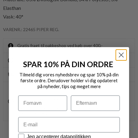
Elasthan
Vask: 40*
VARENR.: 22465 PIPER REG.
Gratis fragt til pakkeshop ved køb over 400,-
Byt/Returnér i vores butikker
SPAR 10% PÅ DIN ORDRE
Tilmeld dig vores nyhedsbrev og spar 10% på din
Levering 1-3 dage
første ordre. Derudover holder vi dig opdateret
på nyheder, tips og meget mere
OBS.
Ikke alle vores varer på webshoppen, befinder sig i
Navn
Efternavn
vores fysiske butikker.
Kontakt din nærmeste forretning for ydeligere info.
vedr. den ønskede vare.
Email
Datapolitik
Jeg accepterer datapolitikken