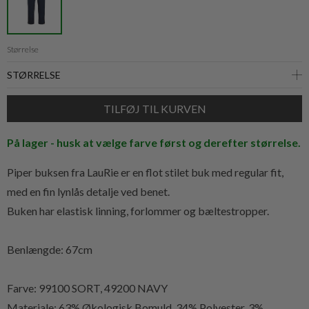
Størrelse
På lager - husk at vælge farve først og derefter størrelse.
Piper buksen fra LauRie er en flot stilet buk med regular fit,
med en fin lynlås detalje ved benet.
Buken har elastisk linning, forlommer og bæltestropper.
Benlængde: 67cm
Farve: 99100 SORT, 49200 NAVY
Materiale: 63% Økologisk Bomuld, 34% Polyester, 3%