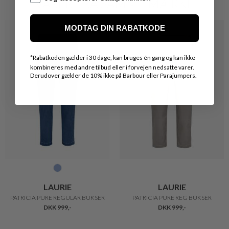
VARER FRA SAMME MÆRKE
MODTAG DIN RABATKODE
*
Rabatkoden gælder i 30 dage, kan bruges én gang og kan ikke
kombineres med andre tilbud eller i forvejen nedsatte varer.
Derudover gælder de 10% ikke på Barbour eller Parajumpers.
LAURIE
LAURIE
PATRICIA PURE REGULAR BUKSER
PATRICIA PURE REG BUKSER
DKK 999,-
DKK 999,-