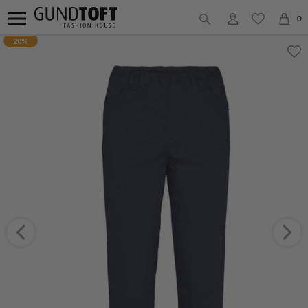
0
20%