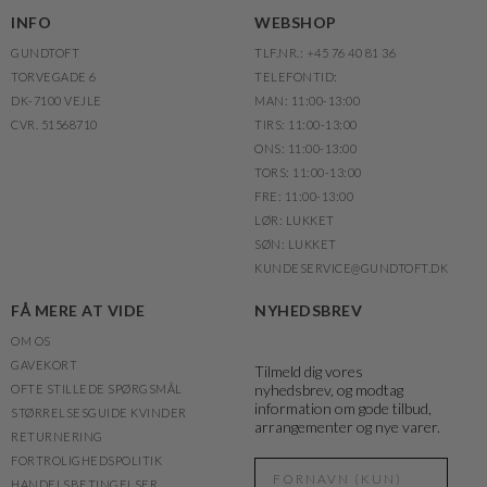
INFO
WEBSHOP
GUNDTOFT
TLF.NR.: +45 76 40 81 36
TORVEGADE 6
TELEFONTID:
DK-7100 VEJLE
MAN: 11:00-13:00
CVR. 51568710
TIRS: 11:00-13:00
ONS: 11:00-13:00
TORS: 11:00-13:00
FRE: 11:00-13:00
LØR: LUKKET
SØN: LUKKET
KUNDESERVICE@GUNDTOFT.DK
FÅ MERE AT VIDE
NYHEDSBREV
OM OS
GAVEKORT
Tilmeld dig vores
nyhedsbrev, og modtag
OFTE STILLEDE SPØRGSMÅL
information om gode tilbud,
STØRRELSESGUIDE KVINDER
arrangementer og nye varer.
RETURNERING
FORTROLIGHEDSPOLITIK
HANDELSBETINGELSER