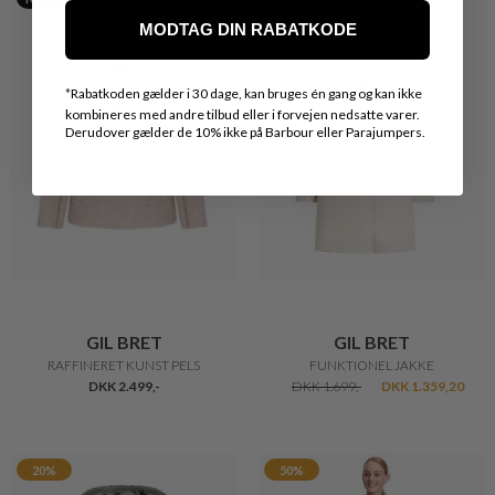
MODTAG DIN RABATKODE
*
Rabatkoden gælder i 30 dage, kan bruges én gang og kan ikke
kombineres med andre tilbud eller i forvejen nedsatte varer.
Derudover gælder de 10% ikke på Barbour eller Parajumpers.
GIL BRET
GIL BRET
RAFFINERET KUNST PELS
FUNKTIONEL JAKKE
DKK 2.499,-
DKK 1.699,-
DKK 1.359,20
20%
50%