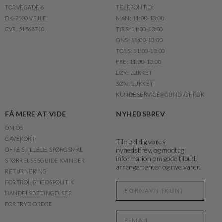
TORVEGADE 6
TELEFONTID:
DK-7100 VEJLE
MAN: 11:00-13:00
CVR. 51568710
TIRS: 11:00-13:00
ONS: 11:00-13:00
TORS: 11:00-13:00
FRE: 11:00-13:00
LØR: LUKKET
SØN: LUKKET
KUNDESERVICE@GUNDTOFT.DK
FÅ MERE AT VIDE
NYHEDSBREV
OM OS
GAVEKORT
Tilmeld dig vores
nyhedsbrev, og modtag
OFTE STILLEDE SPØRGSMÅL
information om gode tilbud,
STØRRELSESGUIDE KVINDER
arrangementer og nye varer.
RETURNERING
FORTROLIGHEDSPOLITIK
HANDELSBETINGELSER
FORTRYD ORDRE