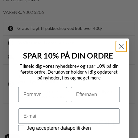
VARENR.: 9302 5206
Gratis fragt til pakkeshop ved køb over 400,-
Byt/Returnér i vores butikker
SPAR 10% PÅ DIN ORDRE
Levering 1-3 dage
Tilmeld dig vores nyhedsbrev og spar 10% på din
første ordre. Derudover holder vi dig opdateret
OBS.
Ikke alle vores varer på webshoppen, befinder sig i
på nyheder, tips og meget mere
vores fysiske butikker.
Navn
Efternavn
Kontakt din nærmeste forretning for ydeligere info.
vedr. den ønskede vare.
Email
VARER FRA SAMME MÆRKE
Datapolitik
Jeg accepterer datapolitikken
Nyhed
20%