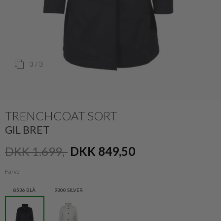
3
/ 3
TRENCHCOAT SORT
GIL BRET
DKK 1.699,-
DKK 849,50
Farve
8536 BLÅ
9300 SILVER