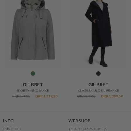
GIL BRET
GIL BRET
SPORTY VINDJAKKE
KLASSISK ULDEN FRAKKE
DKK 1.899,-
DKK 1.519,20
DKK 2.799,-
DKK 1.399,50
INFO
WEBSHOP
GUNDTOFT
TLF.NR.: +45 76 40 81 36