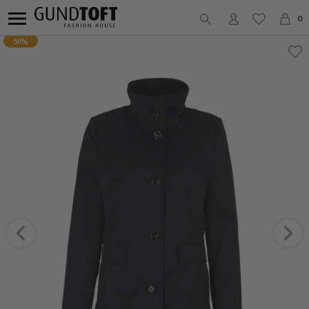
0
50%