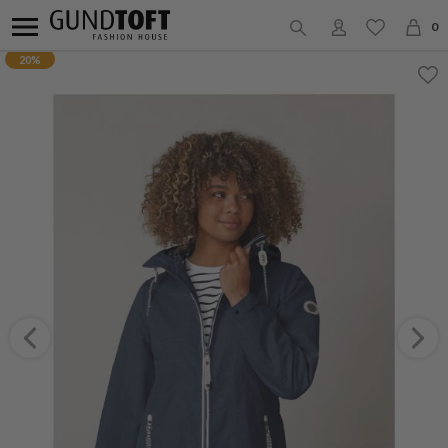
0
20%