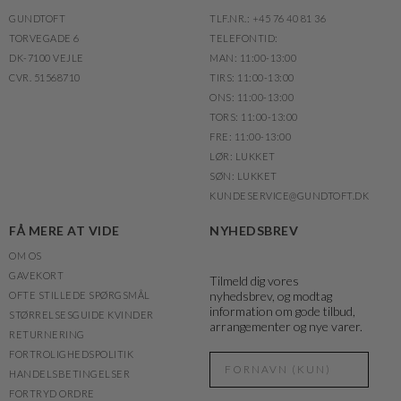
GUNDTOFT
TLF.NR.: +45 76 40 81 36
TORVEGADE 6
TELEFONTID:
DK-7100 VEJLE
MAN: 11:00-13:00
CVR. 51568710
TIRS: 11:00-13:00
ONS: 11:00-13:00
TORS: 11:00-13:00
FRE: 11:00-13:00
LØR: LUKKET
SØN: LUKKET
KUNDESERVICE@GUNDTOFT.DK
FÅ MERE AT VIDE
NYHEDSBREV
OM OS
GAVEKORT
Tilmeld dig vores
nyhedsbrev, og modtag
OFTE STILLEDE SPØRGSMÅL
information om gode tilbud,
STØRRELSESGUIDE KVINDER
arrangementer og nye varer.
RETURNERING
FORTROLIGHEDSPOLITIK
HANDELSBETINGELSER
FORTRYD ORDRE