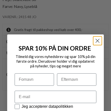
Farve: Navy, Lyseblå
VARENR.: 2415 48 JO
Gratis fragt til pakkeshop ved køb over 400,-
Byt/Returnér i vores butikker
SPAR 10% PÅ DIN ORDRE
Levering 1-3 dage
Tilmeld dig vores nyhedsbrev og spar 10% på din
første ordre. Derudover holder vi dig opdateret
OBS.
på nyheder, tips og meget mere
Ikke alle vores varer på webshoppen, befinder sig i
vores fysiske butikker.
Navn
Efternavn
Kontakt din nærmeste forretning for ydeligere info.
vedr. den ønskede vare.
Email
VARER FRA SAMME MÆRKE
Datapolitik
Jeg accepterer datapolitikken