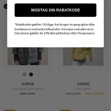
Nyhed
20%
MODTAG DIN RABATKODE
*
Rabatkoden gælder i 30 dage, kan bruges én gang og kan ikke
kombineres med andre tilbud eller i forvejen nedsatte varer.
Derudover gælder de 10% ikke på Barbour eller Parajumpers.
JUNGE
JUNGE
OLGA ELEGANT JAKKE
NUK JAKKE
DKK 1.499,-
DKK 1.299,-
DKK 1.039,20