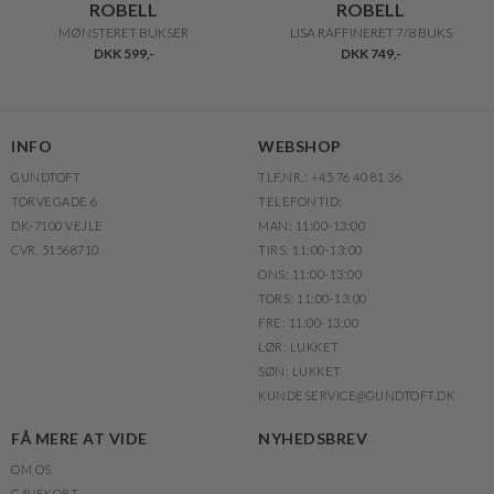
ROBELL
ROBELL
MØNSTERET BUKSER
LISA RAFFINERET 7/8 BUKS
DKK 599,-
DKK 749,-
INFO
WEBSHOP
GUNDTOFT
TLF.NR.: +45 76 40 81 36
TORVEGADE 6
TELEFONTID:
DK-7100 VEJLE
MAN: 11:00-13:00
CVR. 51568710
TIRS: 11:00-13:00
ONS: 11:00-13:00
TORS: 11:00-13:00
FRE: 11:00-13:00
LØR: LUKKET
SØN: LUKKET
KUNDESERVICE@GUNDTOFT.DK
FÅ MERE AT VIDE
NYHEDSBREV
OM OS
GAVEKORT