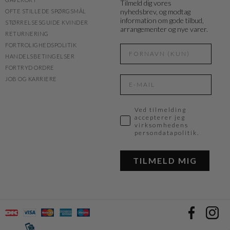
Tilmeld dig vores
nyhedsbrev, og modtag
OFTE STILLEDE SPØRGSMÅL
information om gode tilbud,
STØRRELSESGUIDE KVINDER
arrangementer og nye varer.
RETURNERING
FORTROLIGHEDSPOLITIK
HANDELSBETINGELSER
FORTRYD ORDRE
JOB OG KARRIERE
Ved tilmelding
accepterer jeg
virksomhedens
persondatapolitik.
TILMELD MIG