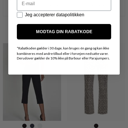
Kontakt din nærmeste forretning for ydeligere info.
vedr. den ønskede vare.
Datapolitik
Jeg accepterer datapolitikken
MODTAG DIN RABATKODE
VARER FRA SAMME MÆRKE
*
Rabatkoden gælder i 30 dage, kan bruges én gang og kan ikke
kombineres med andre tilbud eller i forvejen nedsatte varer.
Derudover gælder de 10% ikke på Barbour eller Parajumpers.