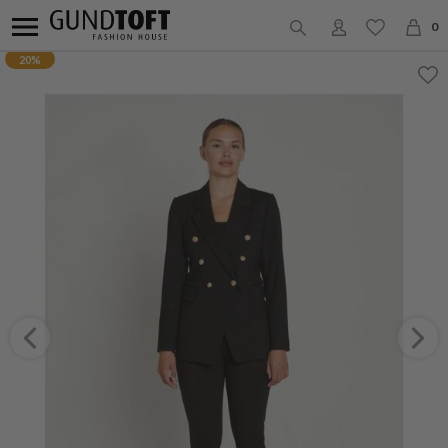
0
20%