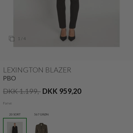
1
/ 4
LEXINGTON BLAZER
PBO
DKK 1.199,-
DKK 959,20
Farve
20 SORT
567 GRØN