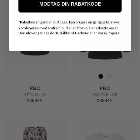
MODTAG DIN RABATKODE
*
Rabatkoden gælder i 30 dage, kan bruges én gang og kan ikke
kombineres med andre tilbud eller i forvejen nedsatte varer.
Derudover gælder de 10% ikke på Barbour eller Parajumpers.
PBO
PBO
ETTO BLUSE
PARISO BLUSE
DKK 899,-
DKK 499,-