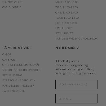
DK-7100 VEJLE
MAN: 11:00-13:00
CVR. 51568710
TIRS: 11:00-13:00
ONS: 11:00-13:00
TORS: 11:00-13:00
FRE: 11:00-13:00
LØR: LUKKET
SØN: LUKKET
KUNDESERVICE@GUNDTOFT.DK
FÅ MERE AT VIDE
NYHEDSBREV
OM OS
GAVEKORT
Tilmeld dig vores
nyhedsbrev, og modtag
OFTE STILLEDE SPØRGSMÅL
information om gode tilbud,
STØRRELSESGUIDE KVINDER
arrangementer og nye varer.
RETURNERING
FORTROLIGHEDSPOLITIK
HANDELSBETINGELSER
FORTRYD ORDRE