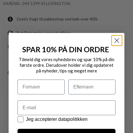
VARENR.: 244 1399 43 LEXINGTON
Gratis fragt til pakkeshop ved køb over 400,-
Byt/Returnér i vores butikker
Levering 1-3 dage
SPAR 10% PÅ DIN ORDRE
Tilmeld dig vores nyhedsbrev og spar 10% på din
OBS.
første ordre. Derudover holder vi dig opdateret
Ikke alle vores varer på webshoppen, befinder sig i
vores fysiske butikker.
på nyheder, tips og meget mere
Kontakt din nærmeste forretning for ydeligere info.
Navn
Efternavn
vedr. den ønskede vare.
Email
VARER FRA SAMME MÆRKE
Datapolitik
Jeg accepterer datapolitikken