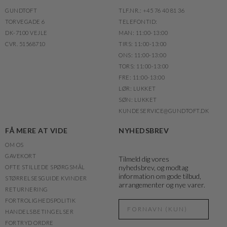
GUNDTOFT
TLF.NR.: +45 76 40 81 36
TORVEGADE 6
TELEFONTID:
DK-7100 VEJLE
MAN: 11:00-13:00
CVR. 51568710
TIRS: 11:00-13:00
ONS: 11:00-13:00
TORS: 11:00-13:00
FRE: 11:00-13:00
LØR: LUKKET
SØN: LUKKET
KUNDESERVICE@GUNDTOFT.DK
FÅ MERE AT VIDE
NYHEDSBREV
OM OS
GAVEKORT
Tilmeld dig vores
nyhedsbrev, og modtag
OFTE STILLEDE SPØRGSMÅL
information om gode tilbud,
STØRRELSESGUIDE KVINDER
arrangementer og nye varer.
RETURNERING
FORTROLIGHEDSPOLITIK
HANDELSBETINGELSER
FORTRYD ORDRE