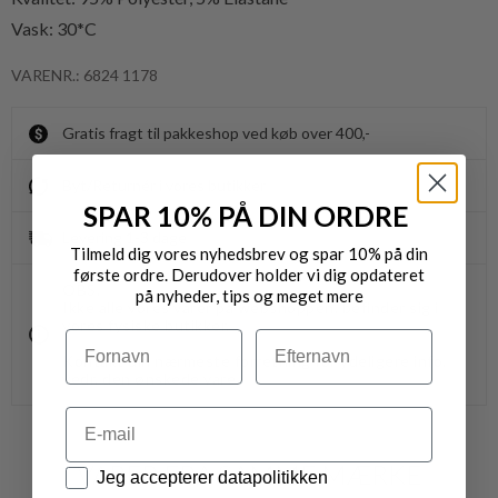
Vask: 30*C
VARENR.: 6824 1178
Gratis fragt til pakkeshop ved køb over 400,-
Byt/Returnér i vores butikker
SPAR 10% PÅ DIN ORDRE
Levering 1-3 dage
Tilmeld dig vores nyhedsbrev og spar 10% på din
første ordre. Derudover holder vi dig opdateret
OBS.
på nyheder, tips og meget mere
Ikke alle vores varer på webshoppen, befinder sig i
vores fysiske butikker.
Navn
Efternavn
Kontakt din nærmeste forretning for ydeligere info.
vedr. den ønskede vare.
Email
VARER FRA SAMME MÆRKE
Datapolitik
Jeg accepterer datapolitikken