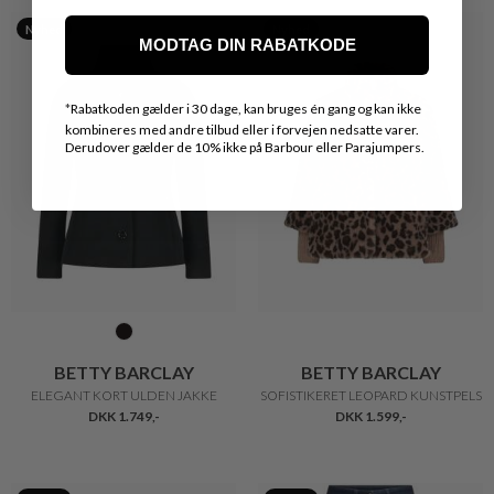
Nyhed
Nyhed
MODTAG DIN RABATKODE
*
Rabatkoden gælder i 30 dage, kan bruges én gang og kan ikke
kombineres med andre tilbud eller i forvejen nedsatte varer.
Derudover gælder de 10% ikke på Barbour eller Parajumpers.
BETTY BARCLAY
BETTY BARCLAY
ELEGANT KORT ULDEN JAKKE
SOFISTIKERET LEOPARD KUNSTPELS
DKK 1.749,-
DKK 1.599,-