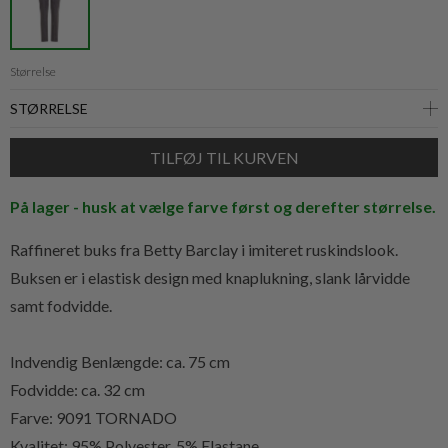
Størrelse
På lager - husk at vælge farve først og derefter størrelse.
Raffineret buks fra Betty Barclay i imiteret ruskindslook.
Buksen er i elastisk design med knaplukning, slank lårvidde
samt fodvidde.
Indvendig Benlængde: ca. 75 cm
Fodvidde: ca. 32 cm
Farve: 9091 TORNADO
Kvalitet:
95% Polyester, 5% Elastane