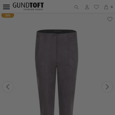
0
50%