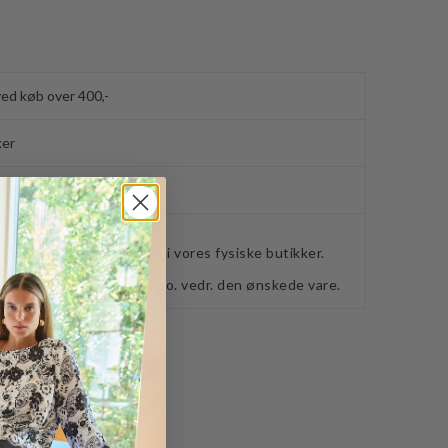
ved køb over 400,-
ker
webshoppen, befinder sig i vores fysiske butikker.
retning for ydeligere info. vedr. den ønskede vare.