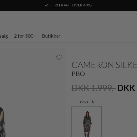
FRI FRAGT OVER 400,-
salg
2 for 500,-
Butikker
CAMERON SILKE
PBO
DKK 1.999,-
DKK 
862 BLÅ