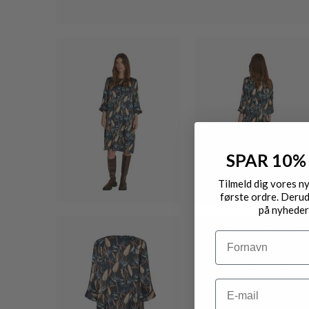
SPAR 10%
Tilmeld dig vores n
første ordre. Derud
på nyheder
Navn
Email