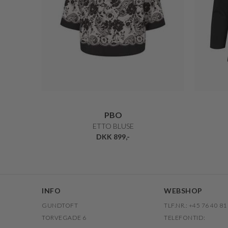
PBO
ETTO BLUSE
DKK 899,-
INFO
WEBSHOP
GUNDTOFT
TLF.NR.: +45 76 40 81
TORVEGADE 6
TELEFONTID: