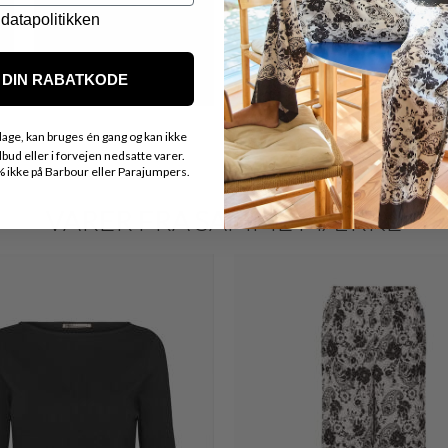
datapolitikken
DIN RABATKODE
age, kan bruges én gang og kan ikke
ud eller i forvejen nedsatte varer.
ikke på Barbour eller Parajumpers.
VARER FRA SAMME MÆRKE