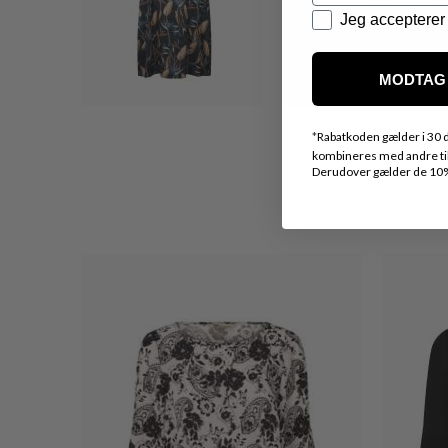
Datapolitik
Jeg accepterer 
MODTAG 
*
Rabatkoden gælder i 30 d
kombineres med andre tilb
Derudover gælder de 10% 