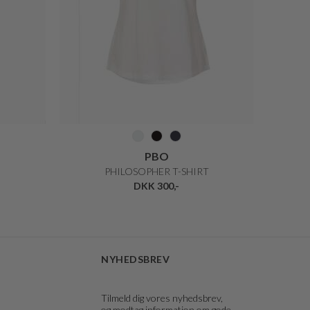
PBO
PHILOSOPHER T-SHIRT
DKK 300,-
NYHEDSBREV
Tilmeld dig vores nyhedsbrev,
og modtag information om gode