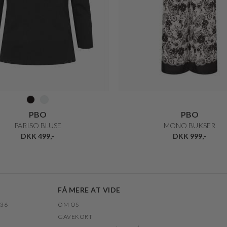
PBO
PBO
PARISO BLUSE
MONO BUKSER
DKK 499,-
DKK 999,-
FÅ MERE AT VIDE
 36
OM OS
GAVEKORT