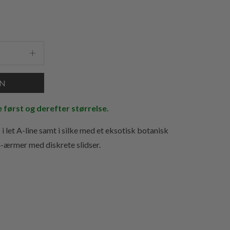
e først og derefter størrelse.
 let A-line samt i silke med et eksotisk botanisk
4-ærmer med diskrete slidser.