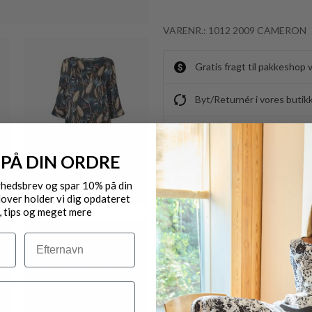
VARENR.: 1012 2009 CAMERON
Gratis fragt til pakkeshop 
Byt/Returnér i vores butik
Levering 1-3 dage
 PÅ DIN ORDRE
OBS.
Ikke alle vores varer på 
yhedsbrev og spar 10% på din
over holder vi dig opdateret
Kontakt din nærmeste for
, tips og meget mere
Efternavn