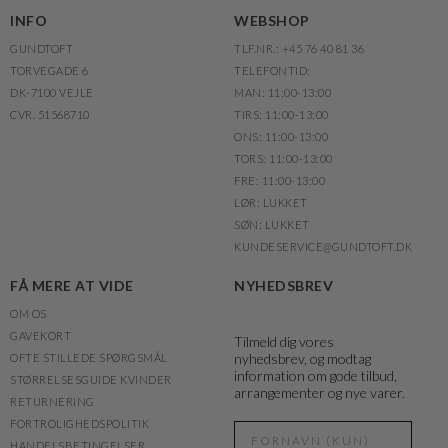
INFO
WEBSHOP
GUNDTOFT
TLF.NR.: +45 76 40 81 36
TORVEGADE 6
TELEFONTID:
DK-7100 VEJLE
MAN: 11:00-13:00
CVR. 51568710
TIRS: 11:00-13:00
ONS: 11:00-13:00
TORS: 11:00-13:00
FRE: 11:00-13:00
LØR: LUKKET
SØN: LUKKET
KUNDESERVICE@GUNDTOFT.DK
FÅ MERE AT VIDE
NYHEDSBREV
OM OS
GAVEKORT
Tilmeld dig vores
nyhedsbrev, og modtag
OFTE STILLEDE SPØRGSMÅL
information om gode tilbud,
STØRRELSESGUIDE KVINDER
arrangementer og nye varer.
RETURNERING
FORTROLIGHEDSPOLITIK
HANDELSBETINGELSER