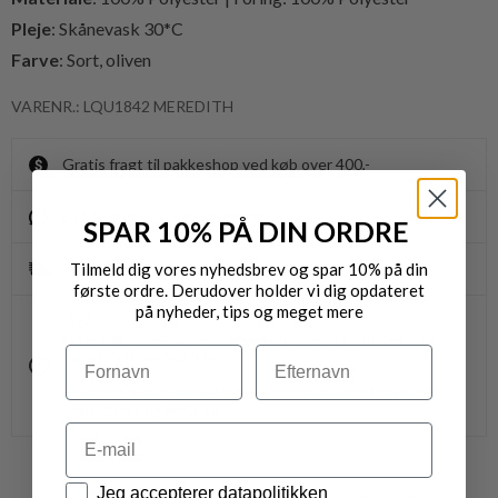
Pleje
: Skånevask 30*C
Farve
: Sort, oliven
VARENR.: LQU1842 MEREDITH
Gratis fragt til pakkeshop ved køb over 400,-
Byt/Returnér i vores butikker
SPAR 10% PÅ DIN ORDRE
Tilmeld dig vores nyhedsbrev og spar 10% på din
Levering 1-3 dage
første ordre. Derudover holder vi dig opdateret
på nyheder, tips og meget mere
OBS.
Ikke alle vores varer på webshoppen, befinder sig i
Navn
Efternavn
vores fysiske butikker.
Kontakt din nærmeste forretning for ydeligere info.
vedr. den ønskede vare.
Email
Datapolitik
Jeg accepterer datapolitikken