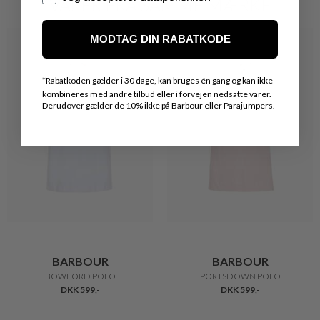
VARER FRA SAMME MÆRKE
MODTAG DIN RABATKODE
*
Rabatkoden gælder i 30 dage, kan bruges én gang og kan ikke
kombineres med andre tilbud eller i forvejen nedsatte varer.
Derudover gælder de 10% ikke på Barbour eller Parajumpers.
BARBOUR
BARBOUR
BOWFORD POLO
PORTSDOWN POLO
DKK 599,-
DKK 599,-