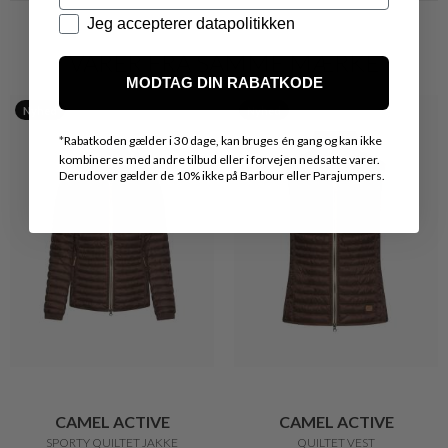
Datapolitik
Jeg accepterer datapolitikken
VARER FRA SAMME MÆRKE
MODTAG DIN RABATKODE
Nyhed
Nyhed
*
Rabatkoden gælder i 30 dage, kan bruges én gang og kan ikke
kombineres med andre tilbud eller i forvejen nedsatte varer.
Derudover gælder de 10% ikke på Barbour eller Parajumpers.
CAMEL ACTIVE
CAMEL ACTIVE
SPORTY QUILTET JAKKE
QUILTET VEST