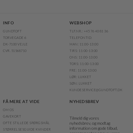
INFO
WEBSHOP
GUNDTOFT
TLF.NR.: +45 76 40 81 36
TORVEGADE 6
TELEFONTID:
DK-7100 VEJLE
MAN: 11:00-13:00
CVR. 51568710
TIRS: 11:00-13:00
ONS: 11:00-13:00
TORS: 11:00-13:00
FRE: 11:00-13:00
LØR: LUKKET
SØN: LUKKET
KUNDESERVICE@GUNDTOFT.DK
FÅ MERE AT VIDE
NYHEDSBREV
OM OS
GAVEKORT
Tilmeld dig vores
nyhedsbrev, og modtag
OFTE STILLEDE SPØRGSMÅL
information om gode tilbud,
STØRRELSESGUIDE KVINDER