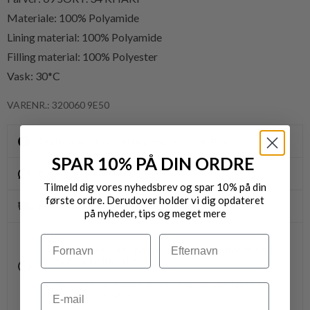
Materiale:
100% Polyamide
Lining material: 100% Polyamide
Filling material: 100% Polyester
Vask: 30*C
VARENR.: 320060 9E50
Gratis fragt til pakkeshop ved køb over 400,-
SPAR 10% PÅ DIN ORDRE
Byt/Returnér i vores butikker
Tilmeld dig vores nyhedsbrev og spar 10% på din
første ordre. Derudover holder vi dig opdateret
Levering 1-3 dage
på nyheder, tips og meget mere
OBS.
Navn
Efternavn
Ikke alle vores varer på webshoppen, befinder sig i
vores fysiske butikker.
Kontakt din nærmeste forretning for ydeligere info.
Email
vedr. den ønskede vare.