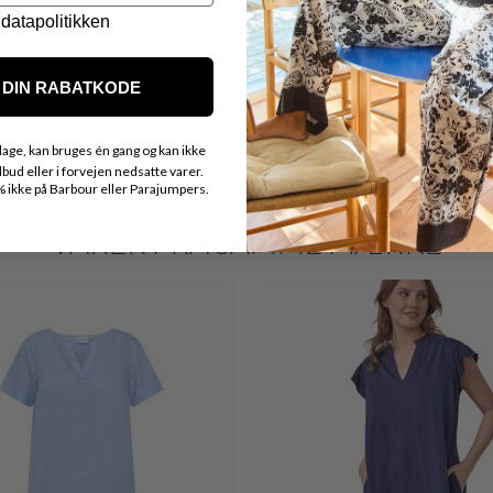
datapolitikken
DIN RABATKODE
age, kan bruges én gang og kan ikke
ud eller i forvejen nedsatte varer.
ikke på Barbour eller Parajumpers.
VARER FRA SAMME MÆRKE