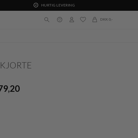
HURTIG LEVERING
DKK 0,-
SKJORTE
79,20