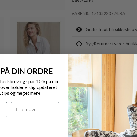
Vask: 40*C
VARENR.: 171332207 ALBA
Gratis fragt til pakkeshop 
Byt/Returnér i vores butik
Levering 1-3 dage
 PÅ DIN ORDRE
OBS.
Ikke alle vores varer på 
yhedsbrev og spar 10% på din
over holder vi dig opdateret
Kontakt din nærmeste for
, tips og meget mere
Efternavn