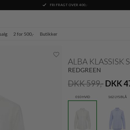
FRI FRAGT OVER 400,-
salg
2 for 500,-
Butikker
ALBA KLASSISK 
REDGREEN
DKK 599,-
DKK 4
010 HVID
162 LYS BLÅ