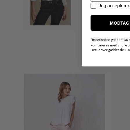
Datapolitik
Jeg accepterer 
MODTAG 
*
Rabatkoden gælder i 30 d
kombineres med andre tilb
Derudover gælder de 10% 