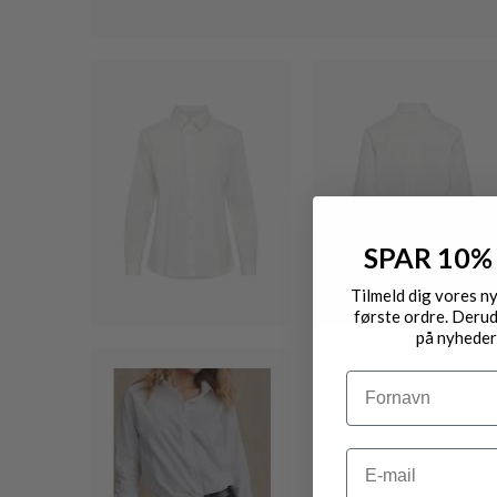
SPAR 10%
Tilmeld dig vores n
første ordre. Derud
på nyheder
Navn
Email