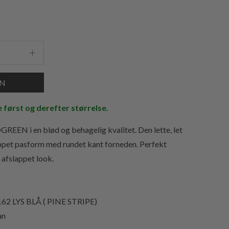
e først og derefter størrelse.
DGREEN i en blød og behagelig kvalitet. Den lette, let
ppet pasform med rundet kant forneden. Perfekt
t afslappet look.
 162 LYS BLÅ ( PINE STRIPE)
an