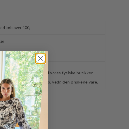
ved køb over 400,-
ker
webshoppen, befinder sig i vores fysiske butikker.
retning for ydeligere info. vedr. den ønskede vare.