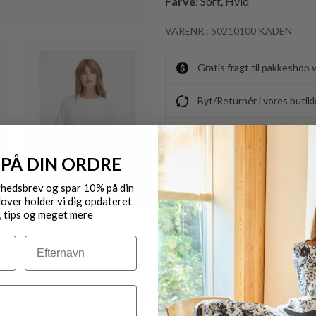
Farve
: Sort, Hvid
VARENR.: 50210100 KADEN
Gratis fragt til pakkeshop 
Byt/Returnér i vores butik
Levering 1-3 dage
 PÅ DIN ORDRE
OBS.
Ikke alle vores varer på 
yhedsbrev og spar 10% på din
over holder vi dig opdateret
Kontakt din nærmeste for
, tips og meget mere
Efternavn