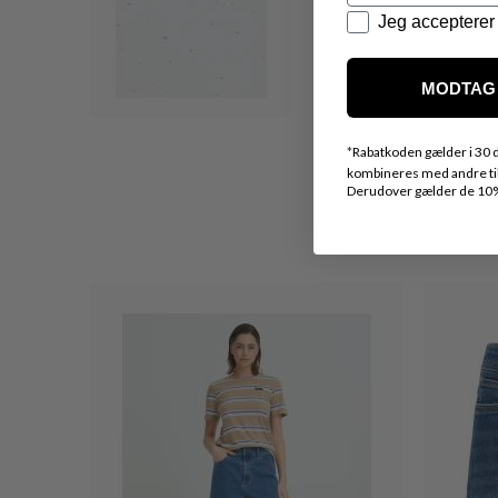
Datapolitik
Jeg accepterer 
MODTAG 
*
Rabatkoden gælder i 30 d
kombineres med andre tilb
Derudover gælder de 10% 