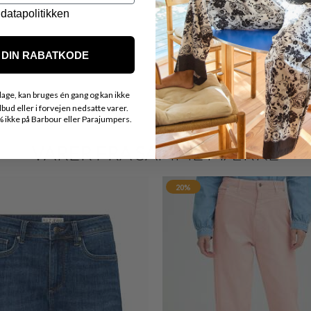
datapolitikken
DIN RABATKODE
age, kan bruges én gang og kan ikke
ud eller i forvejen nedsatte varer.
ikke på Barbour eller Parajumpers.
VARER FRA SAMME MÆRKE
20%