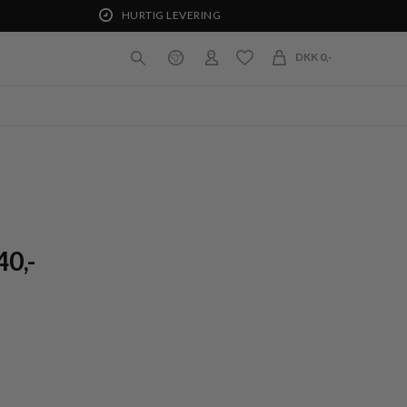
HURTIG LEVERING
DKK 0,-
0,-