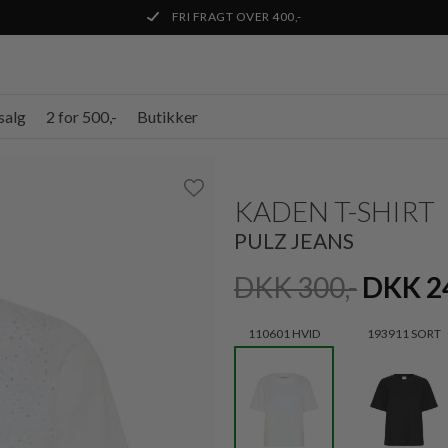
FRI FRAGT OVER 400,-
salg
2 for 500,-
Butikker
KADEN T-SHIRT
PULZ JEANS
DKK 300,-
DKK 24
110601 HVID
193911 SORT