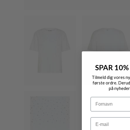
SPAR 10%
Tilmeld dig vores n
første ordre. Derud
på nyheder
Navn
Email