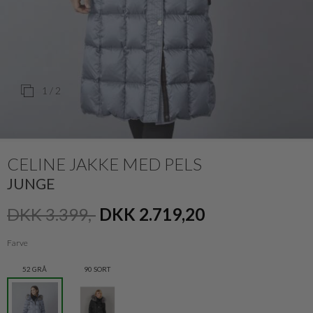
1
/ 2
CELINE JAKKE MED PELS
JUNGE
DKK 3.399,-
DKK 2.719,20
Farve
52 GRÅ
90 SORT