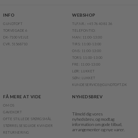
INFO
WEBSHOP
GUNDTOFT
TLF.NR.: +45 76 40 81 36
TORVEGADE 6
TELEFONTID:
DK-7100 VEJLE
MAN: 11:00-13:00
CVR. 51568710
TIRS: 11:00-13:00
ONS: 11:00-13:00
TORS: 11:00-13:00
FRE: 11:00-13:00
LØR: LUKKET
SØN: LUKKET
KUNDESERVICE@GUNDTOFT.DK
FÅ MERE AT VIDE
NYHEDSBREV
OM OS
GAVEKORT
Tilmeld dig vores
nyhedsbrev, og modtag
OFTE STILLEDE SPØRGSMÅL
information om gode tilbud,
STØRRELSESGUIDE KVINDER
arrangementer og nye varer.
RETURNERING