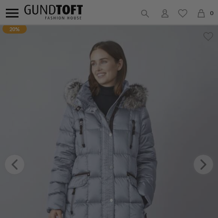
0
20%