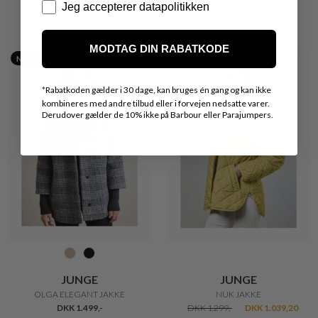
Datapolitik
Jeg accepterer datapolitikken
VARER FRA SAMME MÆRKE
MODTAG DIN RABATKODE
Nyhed
20%
*
Rabatkoden gælder i 30 dage, kan bruges én gang og kan ikke
kombineres med andre tilbud eller i forvejen nedsatte varer.
Derudover gælder de 10% ikke på Barbour eller Parajumpers.
JUNGE
JUNGE
OLGA ELEGANT JAKKE
NUK JAKKE
DKK 1.499,-
DKK 1.299,-
DKK 1.039,20