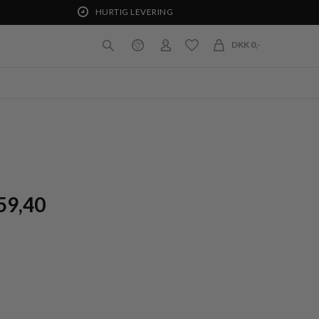
HURTIG LEVERING
DKK 0,-
59,40