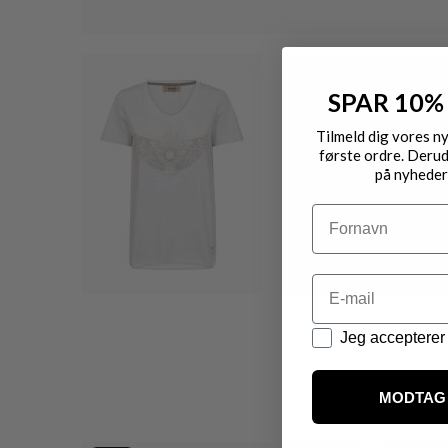
SPAR 10%
Tilmeld dig vores n
første ordre. Derud
på nyheder
Navn
Email
Datapolitik
Jeg accepterer 
MODTAG 