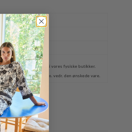
ved køb over 400,-
ker
webshoppen, befinder sig i vores fysiske butikker.
retning for ydeligere info. vedr. den ønskede vare.