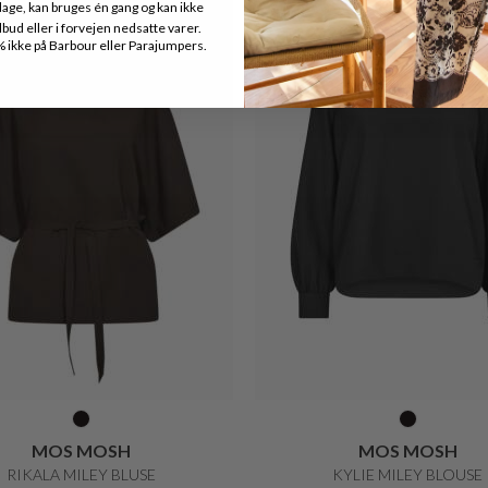
age, kan bruges én gang og kan ikke
Nyhed
ud eller i forvejen nedsatte varer.
ikke på Barbour eller Parajumpers.
MOS MOSH
MOS MOSH
RIKALA MILEY BLUSE
KYLIE MILEY BLOUSE