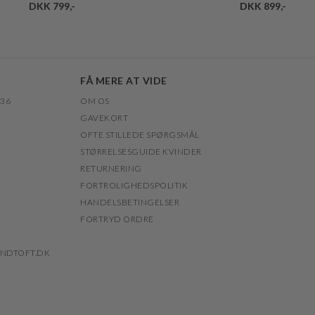
DKK 799,-
DKK 899,-
FÅ MERE AT VIDE
 36
OM OS
GAVEKORT
OFTE STILLEDE SPØRGSMÅL
STØRRELSESGUIDE KVINDER
RETURNERING
FORTROLIGHEDSPOLITIK
HANDELSBETINGELSER
FORTRYD ORDRE
NDTOFT.DK