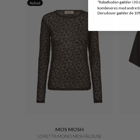
*
Rabatkoden gælder i 30 d
Nyhed
Nyhed
kombineres med andre tilb
Derudover gælder de 10% 
MOS MOSH
LORETTA MONO MESH BLOUSE