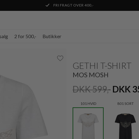
FRI FRAGT OVER 400,-
salg
2 for 500,-
Butikker
GETHI T-SHIRT
MOS MOSH
DKK 599,-
DKK 3
101 HVID
801 SORT