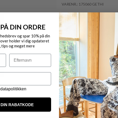
VARENR.: 175060 GETHI
Gratis fragt til pakkeshop 
 PÅ DIN ORDRE
Byt/Returnér i vores butik
yhedsbrev og spar 10% på din
over holder vi dig opdateret
Levering 1-3 dage
, tips og meget mere
OBS.
Efternavn
Ikke alle vores varer på 
Kontakt din nærmeste for
datapolitikken
DIN RABATKODE
VARER FRA SAMME MÆRKE