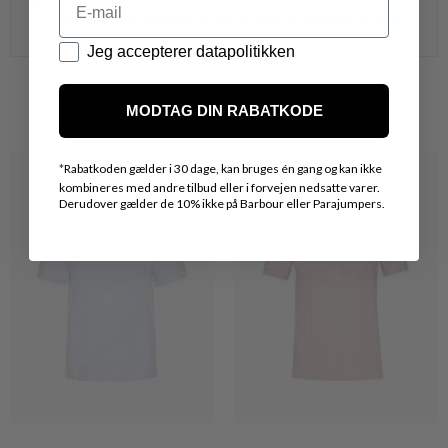
Kontakt din nærmeste forretning for ydeligere info.
vedr. den ønskede vare.
Datapolitik
Jeg accepterer datapolitikken
MODTAG DIN RABATKODE
VARER FRA SAMME MÆRKE
*
Rabatkoden gælder i 30 dage, kan bruges én gang og kan ikke
kombineres med andre tilbud eller i forvejen nedsatte varer.
Derudover gælder de 10% ikke på Barbour eller Parajumpers.