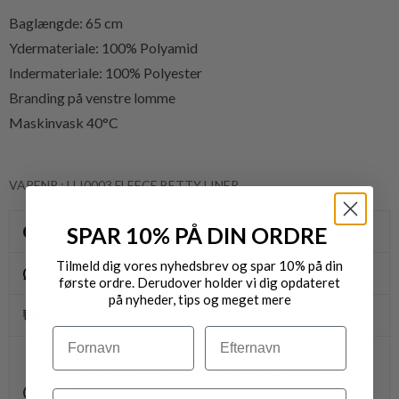
Baglængde: 65 cm
Ydermateriale: 100% Polyamid
Indermateriale: 100% Polyester
Branding på venstre lomme
Maskinvask 40°C
VARENR.: LLI0003 FLEECE BETTY LINER
SPAR 10% PÅ DIN ORDRE
Gratis fragt til pakkeshop ved køb over 400,-
Tilmeld dig vores nyhedsbrev og spar 10% på din
Byt/Returnér i vores butikker
første ordre. Derudover holder vi dig opdateret
på nyheder, tips og meget mere
Levering 1-3 dage
Navn
Efternavn
OBS.
Ikke alle vores varer på webshoppen, befinder sig i
vores fysiske butikker.
Email