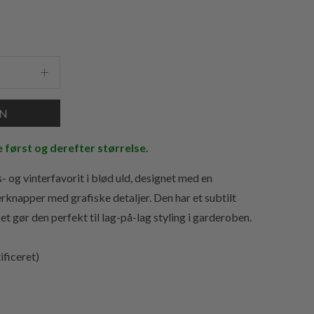
e først og derefter størrelse.
- og vinterfavorit i blød uld, designet med en
rknapper med grafiske detaljer. Den har et subtilt
et gør den perfekt til lag-på-lag styling i garderoben.
ficeret)