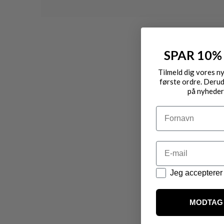
SPAR 10%
Tilmeld dig vores n
første ordre. Derud
på nyheder
Navn
Email
Datapolitik
Jeg accepterer 
MODTAG 