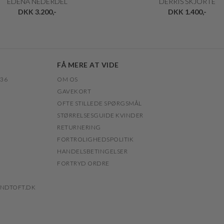
EDENA NEDERDEL
DERRIS SKJORTE
DKK 3.200,-
DKK 1.400,-
FÅ MERE AT VIDE
 36
OM OS
GAVEKORT
OFTE STILLEDE SPØRGSMÅL
STØRRELSESGUIDE KVINDER
RETURNERING
FORTROLIGHEDSPOLITIK
HANDELSBETINGELSER
FORTRYD ORDRE
NDTOFT.DK