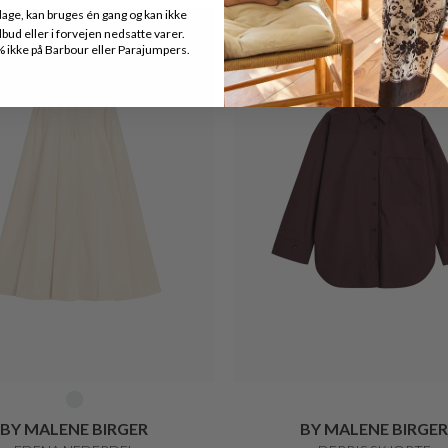
age, kan bruges én gang og kan ikke
ud eller i forvejen nedsatte varer.
ikke på Barbour eller Parajumpers.
BY MALENE BIRGER
BY MALENE BIRGER