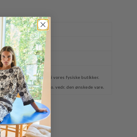
ved køb over 400,-
ker
webshoppen, befinder sig i vores fysiske butikker.
retning for ydeligere info. vedr. den ønskede vare.