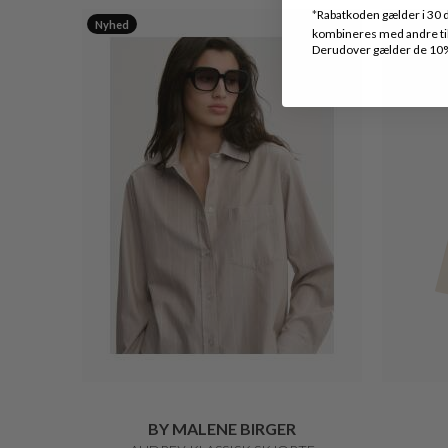
*
Rabatkoden gælder i 30 d
Nyhed
kombineres med andre tilb
Derudover gælder de 10% 
BY MALENE BIRGER