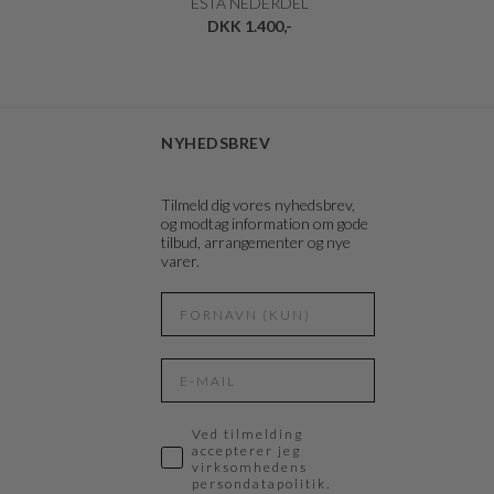
ESTA NEDERDEL
DKK 1.400,-
NYHEDSBREV
Tilmeld dig vores nyhedsbrev,
og modtag information om gode
tilbud, arrangementer og nye
varer.
Ved tilmelding
accepterer jeg
virksomhedens
persondatapolitik.