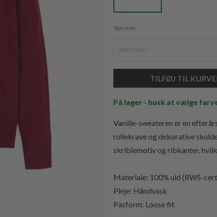
Størrelse
Størrelse
På lager - husk at vælge farv
Vanille-sweateren er en efterårs
rullekrave og dekorative skulde
skriblemotiv og ribkanter, hvilk
Materiale: 100% uld (RWS-certi
Pleje: Håndvask
Pasform: Loose fit