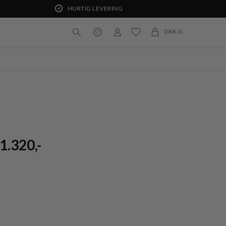
HURTIG LEVERING
DKK 0,-
1.320,-