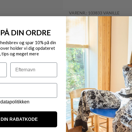
VARENR.: 103833 VANILLE
Gratis fragt til pakkeshop 
 PÅ DIN ORDRE
Byt/Returnér i vores butik
yhedsbrev og spar 10% på din
over holder vi dig opdateret
, tips og meget mere
Levering 1-3 dage
Efternavn
OBS.
Ikke alle vores varer på 
Kontakt din nærmeste for
datapolitikken
DIN RABATKODE
VARER FRA SAMME MÆRKE