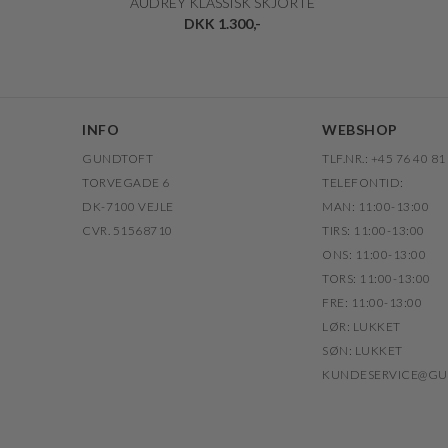
AUDREY KLASSISK SKJORTE
DKK 1.300,-
INFO
WEBSHOP
GUNDTOFT
TLF.NR.: +45 76 40 81
TORVEGADE 6
TELEFONTID:
DK-7100 VEJLE
MAN: 11:00-13:00
CVR. 51568710
TIRS: 11:00-13:00
ONS: 11:00-13:00
TORS: 11:00-13:00
FRE: 11:00-13:00
LØR: LUKKET
SØN: LUKKET
KUNDESERVICE@GU