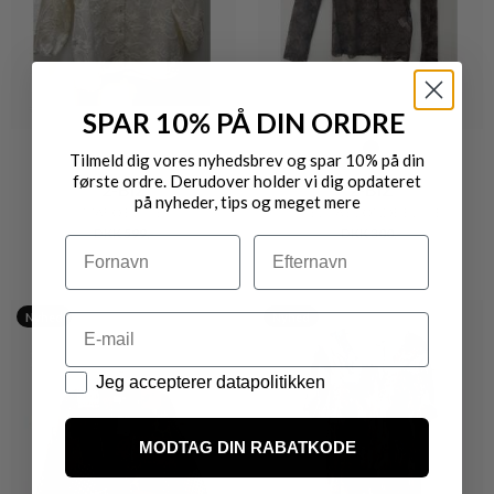
SPAR 10% PÅ DIN ORDRE
Tilmeld dig vores nyhedsbrev og spar 10% på din
første ordre. Derudover holder vi dig opdateret
2-BIZ
2-BIZ
på nyheder, tips og meget mere
MARO BLUSE
MELISA BLONDE BLUSE
DKK 599,-
DKK 300,-
Navn
Efternavn
Nyhed
Nyhed
Email
Datapolitik
Jeg accepterer datapolitikken
MODTAG DIN RABATKODE