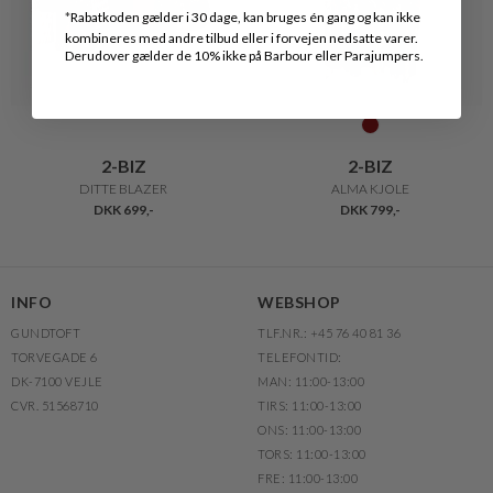
*
Rabatkoden gælder i 30 dage, kan bruges én gang og kan ikke
kombineres med andre tilbud eller i forvejen nedsatte varer.
Derudover gælder de 10% ikke på Barbour eller Parajumpers.
2-BIZ
2-BIZ
DITTE BLAZER
ALMA KJOLE
DKK 699,-
DKK 799,-
INFO
WEBSHOP
GUNDTOFT
TLF.NR.: +45 76 40 81 36
TORVEGADE 6
TELEFONTID:
DK-7100 VEJLE
MAN: 11:00-13:00
CVR. 51568710
TIRS: 11:00-13:00
ONS: 11:00-13:00
TORS: 11:00-13:00
FRE: 11:00-13:00