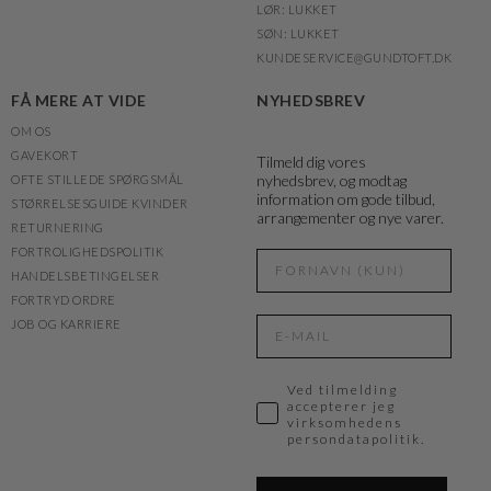
LØR: LUKKET
SØN: LUKKET
KUNDESERVICE@GUNDTOFT.DK
FÅ MERE AT VIDE
NYHEDSBREV
OM OS
GAVEKORT
Tilmeld dig vores
nyhedsbrev, og modtag
OFTE STILLEDE SPØRGSMÅL
information om gode tilbud,
STØRRELSESGUIDE KVINDER
arrangementer og nye varer.
RETURNERING
FORTROLIGHEDSPOLITIK
HANDELSBETINGELSER
FORTRYD ORDRE
JOB OG KARRIERE
Ved tilmelding
accepterer jeg
virksomhedens
persondatapolitik.