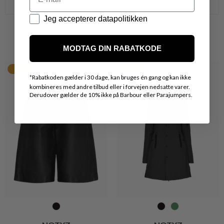
vedr. den ønskede vare.
Datapolitik
Jeg accepterer datapolitikken
VARER FRA SAMME MÆRKE
MODTAG DIN RABATKODE
20%
20%
*
Rabatkoden gælder i 30 dage, kan bruges én gang og kan ikke
kombineres med andre tilbud eller i forvejen nedsatte varer.
Derudover gælder de 10% ikke på Barbour eller Parajumpers.