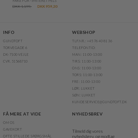
FAKE FUR - IMITERET PELS
DKK 1.199,-
DKK 959,20
INFO
WEBSHOP
GUNDTOFT
TLF.NR.: +45 76 40 81 36
TORVEGADE 6
TELEFONTID:
DK-7100 VEJLE
MAN: 11:00-13:00
CVR. 51568710
TIRS: 11:00-13:00
ONS: 11:00-13:00
TORS: 11:00-13:00
FRE: 11:00-13:00
LØR: LUKKET
SØN: LUKKET
KUNDESERVICE@GUNDTOFT.DK
FÅ MERE AT VIDE
NYHEDSBREV
OM OS
GAVEKORT
Tilmeld dig vores
nyhedsbrev, og modtag
OFTE STILLEDE SPØRGSMÅL