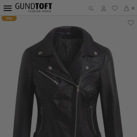
0
20%