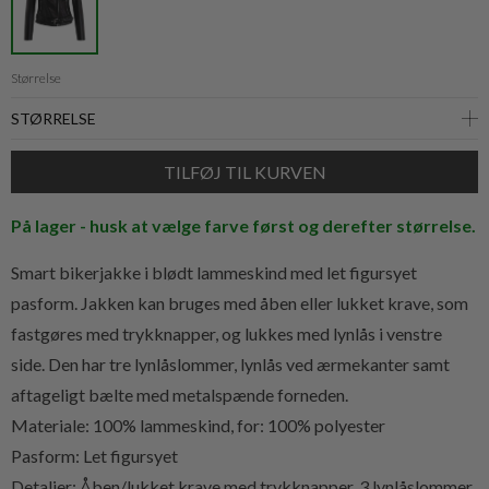
Størrelse
På lager - husk at vælge farve først og derefter størrelse.
Smart bikerjakke i blødt lammeskind med let figursyet
pasform. Jakken kan bruges med åben eller lukket krave, som
fastgøres med trykknapper, og lukkes med lynlås i venstre
side. Den har tre lynlåslommer, lynlås ved ærmekanter samt
aftageligt bælte med metalspænde forneden.
Materiale: 100% lammeskind, for: 100% polyester
Pasform: Let figursyet
Detaljer: Åben/lukket krave med trykknapper, 3 lynlåslommer,