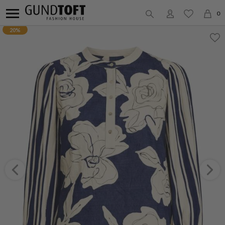
0
20%