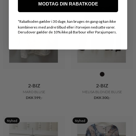
MODTAG DIN RABATKODE
*
Rabatkoden gælder i 30 dage, kan bruges én gang og kan ikke
kombineres med andre tilbud eller i forvejen nedsatte varer.
Derudover gælder de 10% ikke på Barbour eller Parajumpers.
2-BIZ
2-BIZ
MARO BLUSE
MELISA BLONDE BLUSE
DKK 599,-
DKK 300,-
Nyhed
Nyhed