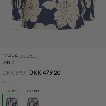
1
/ 3
MAVA BLUSE
2-BIZ
DKK 599,-
DKK 479,20
Farve
604 NAVY
727 BRUN