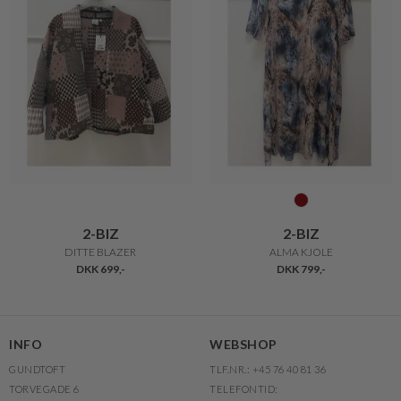
2-BIZ
2-BIZ
DITTE BLAZER
ALMA KJOLE
DKK 699,-
DKK 799,-
INFO
WEBSHOP
GUNDTOFT
TLF.NR.: +45 76 40 81 36
TORVEGADE 6
TELEFONTID: