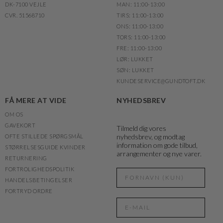
DK-7100 VEJLE
MAN: 11:00-13:00
CVR. 51568710
TIRS: 11:00-13:00
ONS: 11:00-13:00
TORS: 11:00-13:00
FRE: 11:00-13:00
LØR: LUKKET
SØN: LUKKET
KUNDESERVICE@GUNDTOFT.DK
FÅ MERE AT VIDE
NYHEDSBREV
OM OS
GAVEKORT
Tilmeld dig vores
nyhedsbrev, og modtag
OFTE STILLEDE SPØRGSMÅL
information om gode tilbud,
STØRRELSESGUIDE KVINDER
arrangementer og nye varer.
RETURNERING
FORTROLIGHEDSPOLITIK
HANDELSBETINGELSER
FORTRYD ORDRE