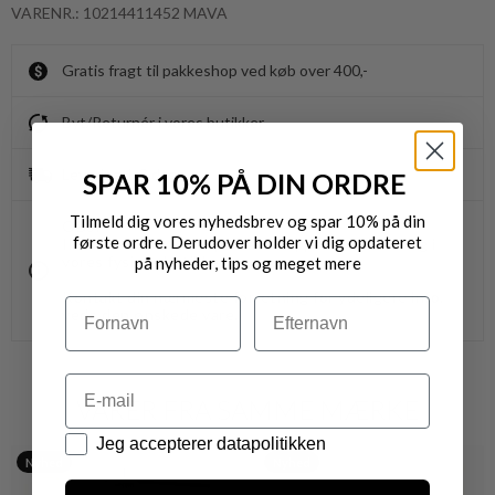
VARENR.: 10214411452 MAVA
Gratis fragt til pakkeshop ved køb over 400,-
Byt/Returnér i vores butikker
Levering 1-3 dage
SPAR 10% PÅ DIN ORDRE
Tilmeld dig vores nyhedsbrev og spar 10% på din
OBS.
første ordre. Derudover holder vi dig opdateret
Ikke alle vores varer på webshoppen, befinder sig i
vores fysiske butikker.
på nyheder, tips og meget mere
Kontakt din nærmeste forretning for ydeligere info.
Navn
Efternavn
vedr. den ønskede vare.
Email
VARER FRA SAMME MÆRKE
Datapolitik
Jeg accepterer datapolitikken
Nyhed
Nyhed