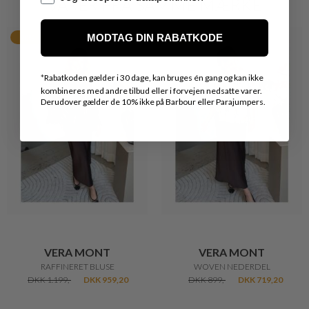
VARER FRA SAMME MÆRKE
MODTAG DIN RABATKODE
20%
20%
*
Rabatkoden gælder i 30 dage, kan bruges én gang og kan ikke
kombineres med andre tilbud eller i forvejen nedsatte varer.
Derudover gælder de 10% ikke på Barbour eller Parajumpers.
VERA MONT
VERA MONT
RAFFINERET BLUSE
WOVEN NEDERDEL
DKK 1.199,-
DKK 959,20
DKK 899,-
DKK 719,20