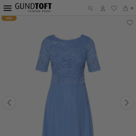
0
20%