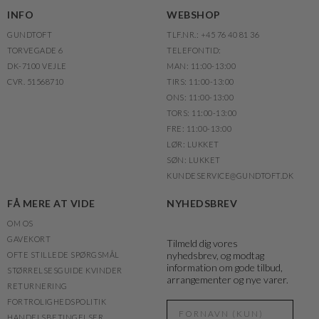
INFO
WEBSHOP
GUNDTOFT
TLF.NR.: +45 76 40 81 36
TORVEGADE 6
TELEFONTID:
DK-7100 VEJLE
MAN: 11:00-13:00
CVR. 51568710
TIRS: 11:00-13:00
ONS: 11:00-13:00
TORS: 11:00-13:00
FRE: 11:00-13:00
LØR: LUKKET
SØN: LUKKET
KUNDESERVICE@GUNDTOFT.DK
FÅ MERE AT VIDE
NYHEDSBREV
OM OS
GAVEKORT
Tilmeld dig vores
nyhedsbrev, og modtag
OFTE STILLEDE SPØRGSMÅL
information om gode tilbud,
STØRRELSESGUIDE KVINDER
arrangementer og nye varer.
RETURNERING
FORTROLIGHEDSPOLITIK
HANDELSBETINGELSER