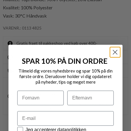
Kvalitet: 100% Polyester
Vask: 30*C Håndvask
VARENR.: 0113 4825
Gratis fragt til pakkeshop ved køb over 400,-
Byt/Returnér i vores butikker
SPAR 10% PÅ DIN ORDRE
Tilmeld dig vores nyhedsbrev og spar 10% på din
Levering 1-3 dage
første ordre. Derudover holder vi dig opdateret
på nyheder, tips og meget mere
OBS.
Ikke alle vores varer på webshoppen, befinder sig i
Navn
Efternavn
vores fysiske butikker.
Kontakt din nærmeste forretning for ydeligere info.
vedr. den ønskede vare.
Email
Datapolitik
Jeg accepterer datapolitikken