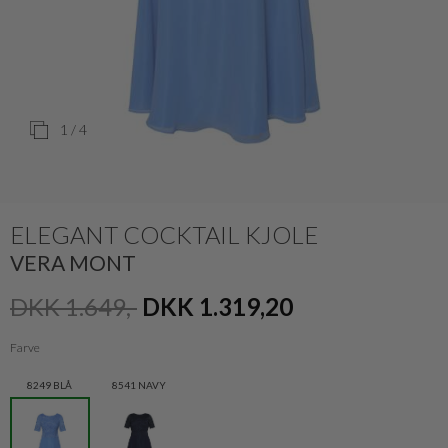
1
/ 4
ELEGANT COCKTAIL KJOLE
VERA MONT
DKK 1.649,-
DKK 1.319,20
Farve
8249 BLÅ
8541 NAVY