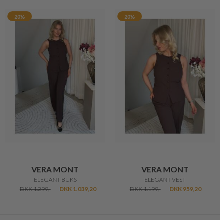
20%
20%
VERA MONT
VERA MONT
ELEGANT BUKS
ELEGANT VEST
DKK 1.299,-
DKK 1.039,20
DKK 1.199,-
DKK 959,20