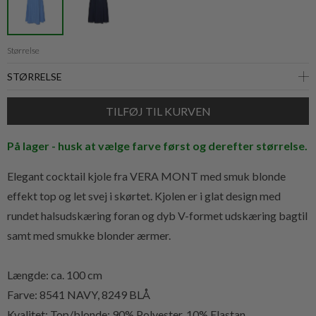
Størrelse
På lager - husk at vælge farve først og derefter størrelse.
Elegant cocktail kjole fra VERA MONT med smuk blonde
effekt top og let svej i skørtet. Kjolen er i glat design med
rundet halsudskæring foran og dyb V-formet udskæring bagtil
samt med smukke blonder ærmer.
Længde: ca. 100 cm
Farve: 8541 NAVY, 8249 BLÅ
Kvalitet: Top/blonde:
90% Polyester, 10% Elastan