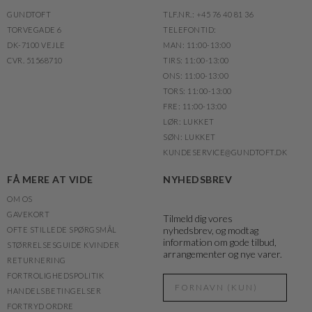
GUNDTOFT
TLF.NR.: +45 76 40 81 36
TORVEGADE 6
TELEFONTID:
DK-7100 VEJLE
MAN: 11:00-13:00
CVR. 51568710
TIRS: 11:00-13:00
ONS: 11:00-13:00
TORS: 11:00-13:00
FRE: 11:00-13:00
LØR: LUKKET
SØN: LUKKET
KUNDESERVICE@GUNDTOFT.DK
FÅ MERE AT VIDE
NYHEDSBREV
OM OS
GAVEKORT
Tilmeld dig vores
nyhedsbrev, og modtag
OFTE STILLEDE SPØRGSMÅL
information om gode tilbud,
STØRRELSESGUIDE KVINDER
arrangementer og nye varer.
RETURNERING
FORTROLIGHEDSPOLITIK
HANDELSBETINGELSER
FORTRYD ORDRE