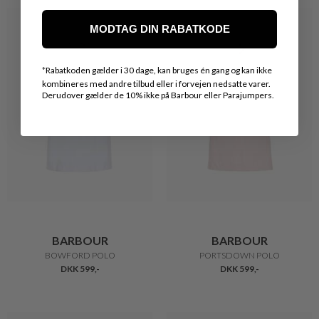
MODTAG DIN RABATKODE
*
Rabatkoden gælder i 30 dage, kan bruges én gang og kan ikke
kombineres med andre tilbud eller i forvejen nedsatte varer.
Derudover gælder de 10% ikke på Barbour eller Parajumpers.
BARBOUR
BARBOUR
BOWFORD POLO
PORTSDOWN POLO
DKK 599,-
DKK 599,-