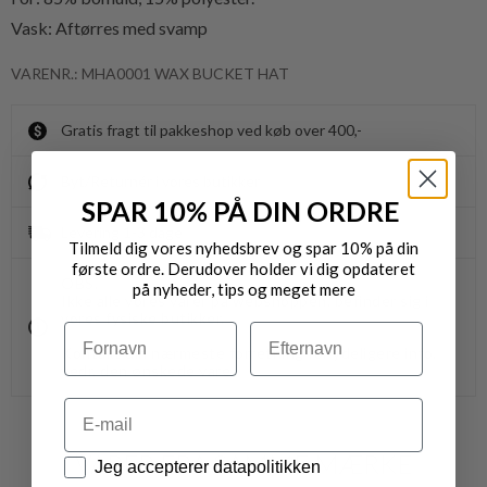
Vask: Aftørres med svamp
VARENR.: MHA0001 WAX BUCKET HAT
Gratis fragt til pakkeshop ved køb over 400,-
Byt/Returnér i vores butikker
SPAR 10% PÅ DIN ORDRE
Levering 1-3 dage
Tilmeld dig vores nyhedsbrev og spar 10% på din
første ordre. Derudover holder vi dig opdateret
OBS.
på nyheder, tips og meget mere
Ikke alle vores varer på webshoppen, befinder sig i
vores fysiske butikker.
Navn
Efternavn
Kontakt din nærmeste forretning for ydeligere info.
vedr. den ønskede vare.
Email
VARER FRA SAMME MÆRKE
Datapolitik
Jeg accepterer datapolitikken