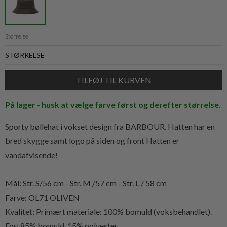
Størrelse
På lager - husk at vælge farve først og derefter størrelse.
Sporty bøllehat i vokset design fra BARBOUR. Hatten har en
bred skygge samt logo på siden og front Hatten er
vandafvisende!
Mål: Str. S/56 cm - Str. M /57 cm - Str. L / 58 cm
Farve: OL71 OLIVEN
Kvalitet: Primært materiale: 100% bomuld (voksbehandlet).
For: 85% bomuld, 15% polyester.