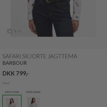
1
/ 3
SAFARI SKJORTE JAGTTEMA
BARBOUR
DKK 799,-
Farve
MI91 HUND
MI92 FASAN