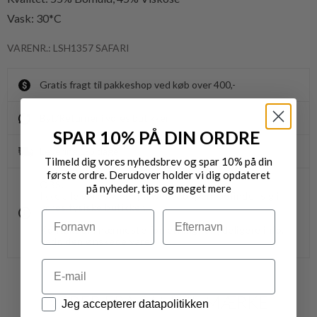
Vask: 30*C
VARENR.: LSH1357 SAFARI
Gratis fragt til pakkeshop ved køb over 400,-
Byt/Returnér i vores butikker
SPAR 10% PÅ DIN ORDRE
Levering 1-3 dage
Tilmeld dig vores nyhedsbrev og spar 10% på din
første ordre. Derudover holder vi dig opdateret
OBS.
på nyheder, tips og meget mere
Ikke alle vores varer på webshoppen, befinder sig i
vores fysiske butikker.
Navn
Efternavn
Kontakt din nærmeste forretning for ydeligere info.
vedr. den ønskede vare.
Email
VARER FRA SAMME MÆRKE
Datapolitik
Jeg accepterer datapolitikken