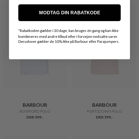
MODTAG DIN RABATKODE
*
Rabatkoden gælder i 30 dage, kan bruges én gang og kan ikke
kombineres med andre tilbud eller i forvejen nedsatte varer.
Derudover gælder de 10% ikke på Barbour eller Parajumpers.
BARBOUR
BARBOUR
BOWFORD POLO
PORTSDOWN POLO
DKK 599,-
DKK 599,-