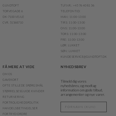
GUNDTOFT
TLF.NR.: +45 76 40 81 36
TORVEGADE 6
TELEFONTID:
DK-7100 VEJLE
MAN: 11:00-13:00
CVR. 51568710
TIRS: 11:00-13:00
ONS: 11:00-13:00
TORS: 11:00-13:00
FRE: 11:00-13:00
LØR: LUKKET
SØN: LUKKET
KUNDESERVICE@GUNDTOFT.DK
FÅ MERE AT VIDE
NYHEDSBREV
OM OS
GAVEKORT
Tilmeld dig vores
nyhedsbrev, og modtag
OFTE STILLEDE SPØRGSMÅL
information om gode tilbud,
STØRRELSESGUIDE KVINDER
arrangementer og nye varer.
RETURNERING
FORTROLIGHEDSPOLITIK
HANDELSBETINGELSER
FORTRYD ORDRE