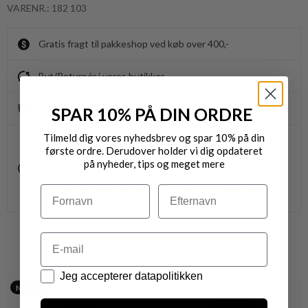
VARENR.: 182 103
Gratis fragt til pakkeshop ved køb over 400,-
Byt/Returnér i vores butikker
Levering 1-3 dage
SPAR 10% PÅ DIN ORDRE
Tilmeld dig vores nyhedsbrev og spar 10% på din
OBS.
første ordre. Derudover holder vi dig opdateret
Ikke alle vores varer på webshoppen, befinder sig i
vores fysiske butikker.
på nyheder, tips og meget mere
Kontakt din nærmeste forretning for ydeligere info.
Navn
Efternavn
vedr. den ønskede vare.
Email
VARER FRA SAMME MÆRKE
Datapolitik
Jeg accepterer datapolitikken
Nyhed