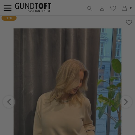
0
30%