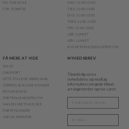
DK-7100 VEJLE
MAN: 11:00-13:00
CVR. 51568710
TIRS: 11:00-13:00
ONS: 11:00-13:00
TORS: 11:00-13:00
FRE: 11:00-13:00
LØR: LUKKET
SØN: LUKKET
KUNDESERVICE@GUNDTOFT.DK
FÅ MERE AT VIDE
NYHEDSBREV
OM OS
GAVEKORT
Tilmeld dig vores
nyhedsbrev, og modtag
OFTE STILLEDE SPØRGSMÅL
information om gode tilbud,
STØRRELSESGUIDE KVINDER
arrangementer og nye varer.
RETURNERING
FORTROLIGHEDSPOLITIK
HANDELSBETINGELSER
FORTRYD ORDRE
JOB OG KARRIERE