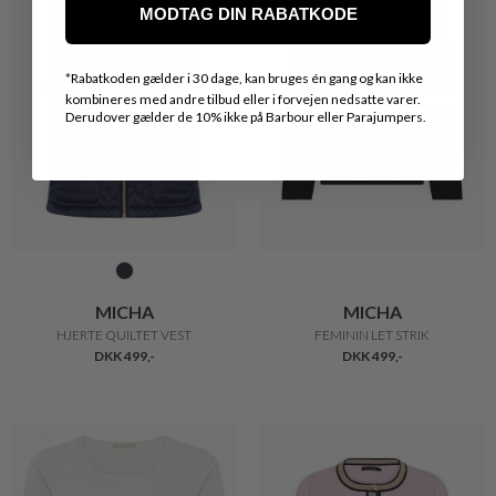
MODTAG DIN RABATKODE
*
Rabatkoden gælder i 30 dage, kan bruges én gang og kan ikke
kombineres med andre tilbud eller i forvejen nedsatte varer.
Derudover gælder de 10% ikke på Barbour eller Parajumpers.
MICHA
MICHA
HJERTE QUILTET VEST
FEMININ LET STRIK
DKK 499,-
DKK 499,-