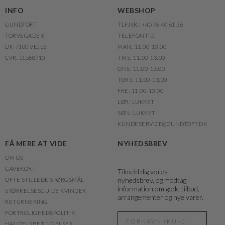
INFO
WEBSHOP
GUNDTOFT
TLF.NR.: +45 76 40 81 36
TORVEGADE 6
TELEFONTID:
DK-7100 VEJLE
MAN: 11:00-13:00
CVR. 51568710
TIRS: 11:00-13:00
ONS: 11:00-13:00
TORS: 11:00-13:00
FRE: 11:00-13:00
LØR: LUKKET
SØN: LUKKET
KUNDESERVICE@GUNDTOFT.DK
FÅ MERE AT VIDE
NYHEDSBREV
OM OS
GAVEKORT
Tilmeld dig vores
nyhedsbrev, og modtag
OFTE STILLEDE SPØRGSMÅL
information om gode tilbud,
STØRRELSESGUIDE KVINDER
arrangementer og nye varer.
RETURNERING
FORTROLIGHEDSPOLITIK
HANDELSBETINGELSER