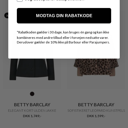
VARER FRA SAMME MÆRKE
MODTAG DIN RABATKODE
Nyhed
Nyhed
*
Rabatkoden gælder i 30 dage, kan bruges én gang og kan ikke
kombineres med andre tilbud eller i forvejen nedsatte varer.
Derudover gælder de 10% ikke på Barbour eller Parajumpers.
BETTY BARCLAY
BETTY BARCLAY
ELEGANT KORT ULDEN JAKKE
SOFISTIKERET LEOPARD KUNSTPELS
DKK 1.749,-
DKK 1.599,-