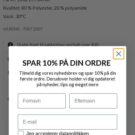
Kvalitet:
80 % Polyester, 20 % polyamide
Vask: 30*C
VARENR.: 7067 2007
Gratis fragt til pakkeshop ved køb over 400,-
Byt/Returnér i vores butikker
SPAR 10% PÅ DIN ORDRE
Tilmeld dig vores nyhedsbrev og spar 10% på din
Levering 1-3 dage
første ordre. Derudover holder vi dig opdateret
på nyheder, tips og meget mere
OBS.
Ikke alle vores varer på webshoppen, befinder sig i
Navn
Efternavn
vores fysiske butikker.
Kontakt din nærmeste forretning for ydeligere info.
vedr. den ønskede vare.
Email
Datapolitik
Jeg accepterer datapolitikken