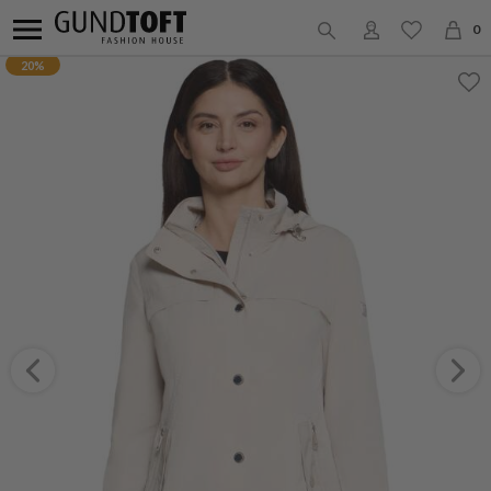
0
20%