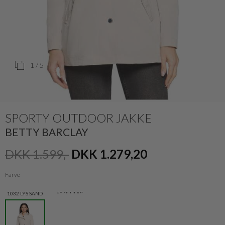
1
/ 5
SPORTY OUTDOOR JAKKE
BETTY BARCLAY
DKK 1.599,-
DKK 1.279,20
Farve
1032 LYS SAND
6048 LILAC