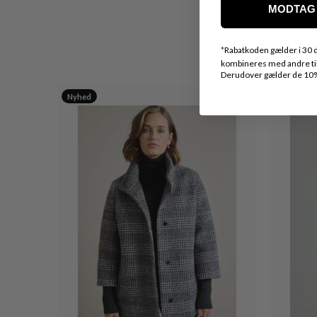
MODTAG 
*
Rabatkoden gælder i 30 d
kombineres med andre tilb
Derudover gælder de 10% 
Nyhed
20%