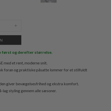
e først og derefter størrelse.
E med et rent, moderne snit.
 foran og praktiske påsatte lommer for et stilfuldt
eden giver bevægelsesfrihed og ekstra komfort.
på-lag styling gennem alle sæsoner.