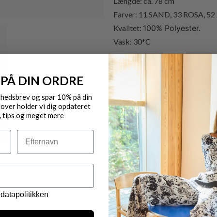
Længde: ca. 78 cm
Farver: 11 SAND, 33 ROSA, 52
Kvalitet:
100% Polyester.
Vask: 30*C
VARENR.: 2200 13 NANNA
 PÅ DIN ORDRE
yhedsbrev og spar 10% på din
Gratis fragt til pakkeshop 
over holder vi dig opdateret
, tips og meget mere
Byt/Returnér i vores butik
Efternavn
Levering 1-3 dage
OBS.
Ikke alle vores varer på 
Kontakt din nærmeste for
datapolitikken