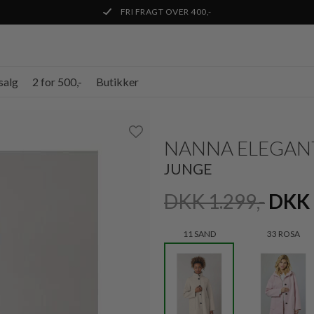
FRI FRAGT OVER 400,-
salg
2 for 500,-
Butikker
NANNA ELEGAN
JUNGE
DKK 1.299,-
DKK 
11 SAND
33 ROSA