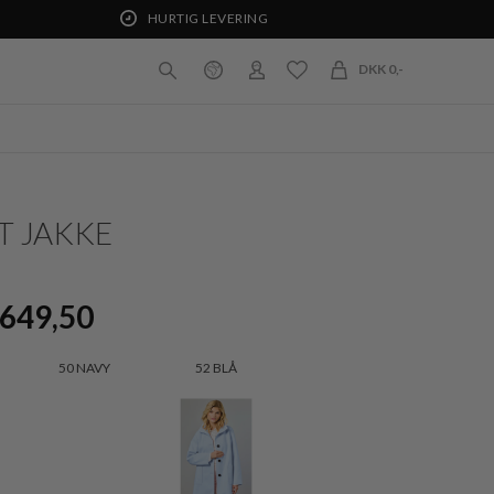
HURTIG LEVERING
DKK 0,-
T JAKKE
649,50
50 NAVY
52 BLÅ