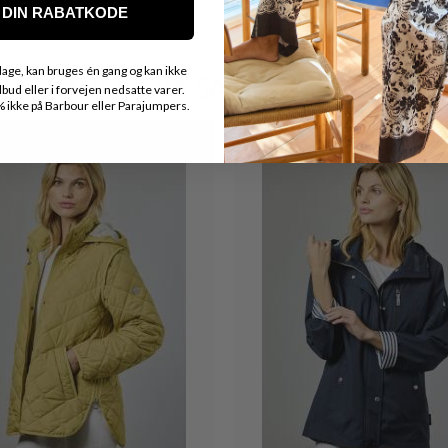
DIN RABATKODE
age, kan bruges én gang og kan ikke
VARER FRA SAMME MÆRKE
ud eller i forvejen nedsatte varer.
ikke på Barbour eller Parajumpers.
20%