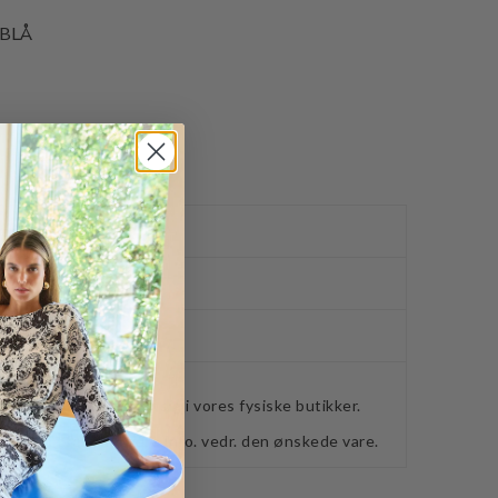
 BLÅ
ved køb over 400,-
ker
webshoppen, befinder sig i vores fysiske butikker.
retning for ydeligere info. vedr. den ønskede vare.