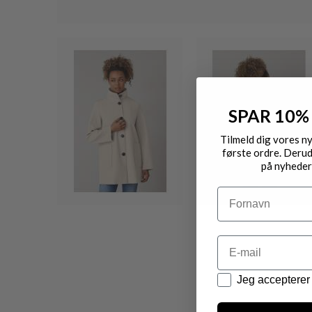
SPAR 10%
Tilmeld dig vores n
første ordre. Derud
på nyheder
Navn
Email
Datapolitik
Jeg accepterer 