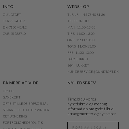
INFO
WEBSHOP
GUNDTOFT
TLF.NR.: +45 76 40 81 36
TORVEGADE 6
TELEFONTID:
DK-7100 VEJLE
MAN: 11:00-13:00
CVR. 51568710
TIRS: 11:00-13:00
ONS: 11:00-13:00
TORS: 11:00-13:00
FRE: 11:00-13:00
LØR: LUKKET
SØN: LUKKET
KUNDESERVICE@GUNDTOFT.DK
FÅ MERE AT VIDE
NYHEDSBREV
OM OS
GAVEKORT
Tilmeld dig vores
nyhedsbrev, og modtag
OFTE STILLEDE SPØRGSMÅL
information om gode tilbud,
STØRRELSESGUIDE KVINDER
arrangementer og nye varer.
RETURNERING
FORTROLIGHEDSPOLITIK
HANDELSBETINGELSER