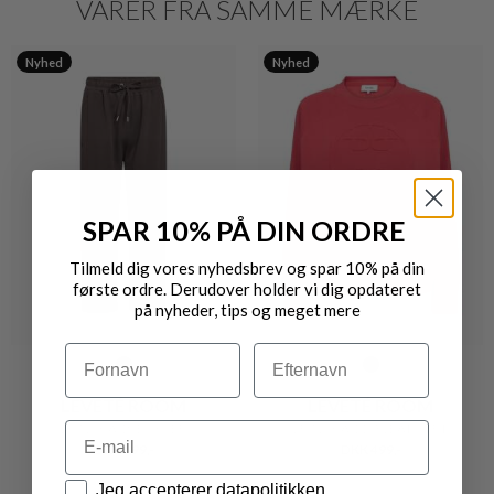
VARER FRA SAMME MÆRKE
Nyhed
Nyhed
SPAR 10% PÅ DIN ORDRE
Tilmeld dig vores nyhedsbrev og spar 10% på din
første ordre. Derudover holder vi dig opdateret
på nyheder, tips og meget mere
Navn
Efternavn
LEVETÉ ROOM
LEVETÉ ROOM
Email
LR-NUKA 15 BUKSER
LR-NUKA 11 SWEATSHIRT
DKK 499,-
DKK 499,-
Datapolitik
Jeg accepterer datapolitikken