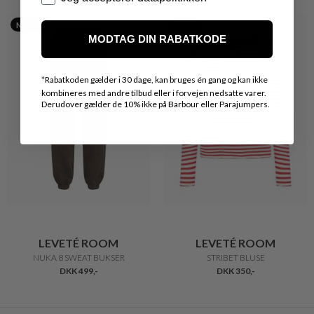
Nyhed
Nyhed
MODTAG DIN RABATKODE
*
Rabatkoden gælder i 30 dage, kan bruges én gang og kan ikke
kombineres med andre tilbud eller i forvejen nedsatte varer.
Derudover gælder de 10% ikke på Barbour eller Parajumpers.
LEVETÉ ROOM
LEVETÉ ROOM
NUKA 8 SWEAT BUKSER
STRIBET BLUSE
DKK 499,-
DKK 350,-