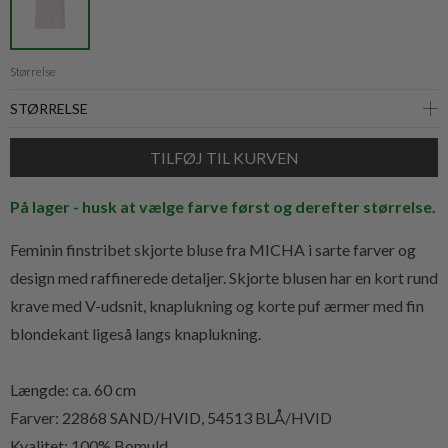
Størrelse
På lager - husk at vælge farve først og derefter størrelse.
Feminin finstribet skjorte bluse fra MICHA i sarte farver og
design med raffinerede detaljer. Skjorte blusen har en kort rund
krave med V-udsnit, knaplukning og korte puf ærmer med fin
blondekant ligeså langs knaplukning.
Længde: ca. 60 cm
Farver: 22868 SAND/HVID, 54513 BLÅ/HVID
Kvalitet: 100% Bomuld