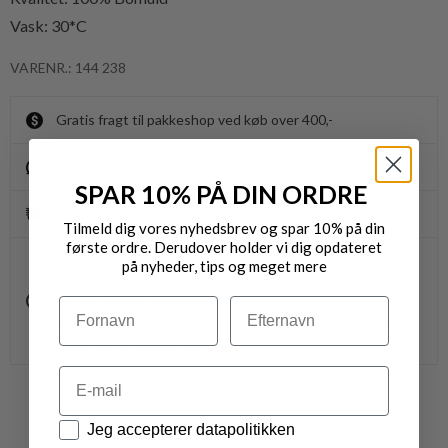
Vask: 30*C
VARENR.: 144 238
Gratis fragt til pakkeshop ved køb over 400,-
Byt/Returnér i vores butikker
SPAR 10% PÅ DIN ORDRE
Levering 1-3 dage
Tilmeld dig vores nyhedsbrev og spar 10% på din
første ordre. Derudover holder vi dig opdateret
OBS.
på nyheder, tips og meget mere
Ikke alle vores varer på webshoppen, befinder sig i
vores fysiske butikker.
Navn
Efternavn
Kontakt din nærmeste forretning for ydeligere info.
vedr. den ønskede vare.
Email
VARER FRA SAMME MÆRKE
Datapolitik
Jeg accepterer datapolitikken