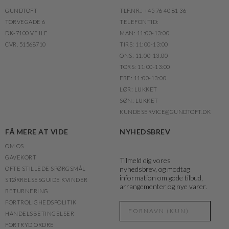
GUNDTOFT
TLF.NR.: +45 76 40 81 36
TORVEGADE 6
TELEFONTID:
DK-7100 VEJLE
MAN: 11:00-13:00
CVR. 51568710
TIRS: 11:00-13:00
ONS: 11:00-13:00
TORS: 11:00-13:00
FRE: 11:00-13:00
LØR: LUKKET
SØN: LUKKET
KUNDESERVICE@GUNDTOFT.DK
FÅ MERE AT VIDE
NYHEDSBREV
OM OS
GAVEKORT
Tilmeld dig vores
nyhedsbrev, og modtag
OFTE STILLEDE SPØRGSMÅL
information om gode tilbud,
STØRRELSESGUIDE KVINDER
arrangementer og nye varer.
RETURNERING
FORTROLIGHEDSPOLITIK
HANDELSBETINGELSER
FORTRYD ORDRE