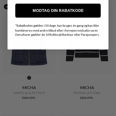
Nyhed
MODTAG DIN RABATKODE
*
Rabatkoden gælder i 30 dage, kan bruges én gang og kan ikke
kombineres med andre tilbud eller i forvejen nedsatte varer.
Derudover gælder de 10% ikke på Barbour eller Parajumpers.
MICHA
MICHA
HJERTE QUILTET VEST
FEMININ LET STRIK
DKK 499,-
DKK 499,-