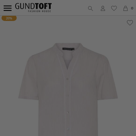
0
20%