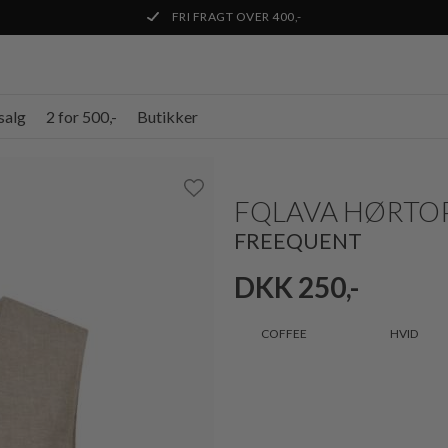
FRI FRAGT OVER 400,-
salg
2 for 500,-
Butikker
FQLAVA HØRTO
FREEQUENT
DKK 250,-
COFFEE
HVID