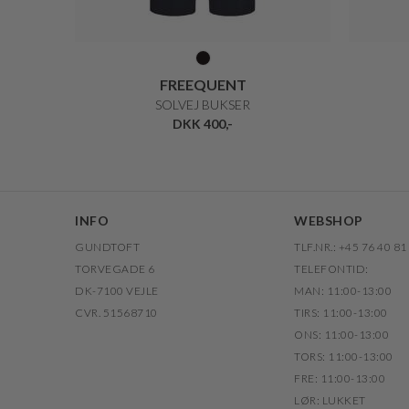
FREEQUENT
SOLVEJ BUKSER
DKK 400,-
INFO
WEBSHOP
GUNDTOFT
TLF.NR.: +45 76 40 81
TORVEGADE 6
TELEFONTID:
DK-7100 VEJLE
MAN: 11:00-13:00
CVR. 51568710
TIRS: 11:00-13:00
ONS: 11:00-13:00
TORS: 11:00-13:00
FRE: 11:00-13:00
LØR: LUKKET