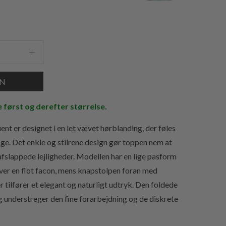
e først og derefter størrelse.
t er designet i en let vævet hørblanding, der føles
ge. Det enkle og stilrene design gør toppen nem at
afslappede lejligheder. Modellen har en lige pasform
iver en flot facon, mens knapstolpen foran med
 tilfører et elegant og naturligt udtryk. Den foldede
 understreger den fine forarbejdning og de diskrete