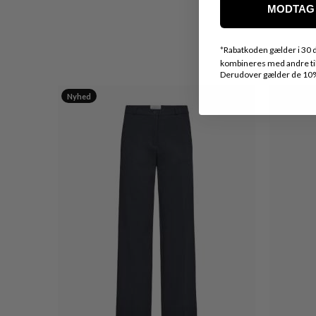
MODTAG 
*
Rabatkoden gælder i 30 d
kombineres med andre tilb
Derudover gælder de 10% 
Nyhed