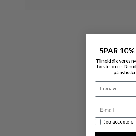
SPAR 10%
Tilmeld dig vores n
første ordre. Derud
på nyheder
Navn
Email
Datapolitik
Jeg accepterer 