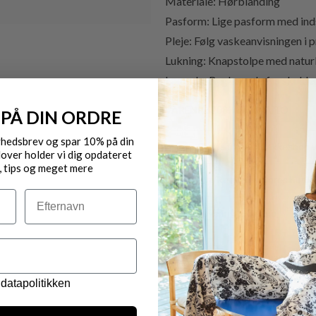
Materiale: Hørblanding
Pasform: Lige pasform med inds
Pleje: Følg vaskeanvisningen i 
Lukning: Knapstolpe med natur
Længde: Ryglængde fra skulder c
VARENR.: 208205 LAVA TO
 PÅ DIN ORDRE
yhedsbrev og spar 10% på din
Gratis fragt til pakkeshop 
over holder vi dig opdateret
, tips og meget mere
Byt/Returnér i vores butik
Efternavn
Levering 1-3 dage
OBS.
Ikke alle vores varer på 
Kontakt din nærmeste for
datapolitikken