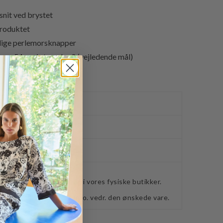
nit ved brystet
produktet
lige perlemorsknapper
a. 54 cm i størrelse S (vejledende mål)
ved køb over 400,-
ker
webshoppen, befinder sig i vores fysiske butikker.
retning for ydeligere info. vedr. den ønskede vare.