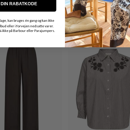
DIN RABATKODE
age, kan bruges én gang og kan ikke
VARER FRA SAMME MÆRKE
ud eller i forvejen nedsatte varer.
ikke på Barbour eller Parajumpers.