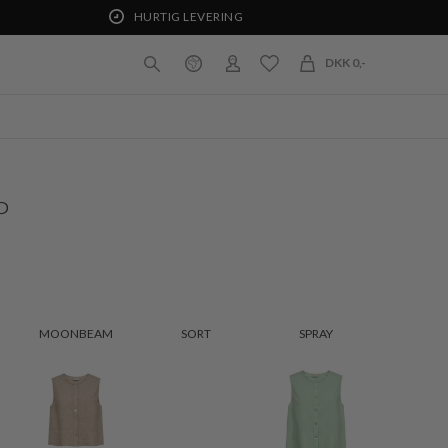
HURTIG LEVERING
DKK 0,-
P
MOONBEAM
SORT
SPRAY