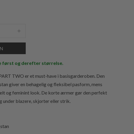
e først og derefter størrelse.
 PART TWO er et must-have i basisgarderoben. Den
tan giver en behagelig og fleksibel pasform, mens
nkelt og feminint look. De korte ærmer gør den perfekt
 under blazere, skjorter eller strik.
astan