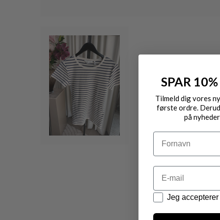
SPAR 10%
Tilmeld dig vores n
første ordre. Derud
på nyheder
Navn
Email
Datapolitik
Jeg accepterer 