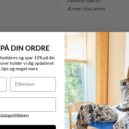
Pasform: Slim fit
Ærmer: Kort ærme
VARENR.: 30310589 ROCHELLE
 PÅ DIN ORDRE
yhedsbrev og spar 10% på din
Gratis fragt til pakkeshop 
over holder vi dig opdateret
, tips og meget mere
Byt/Returnér i vores butik
Efternavn
Levering 1-3 dage
OBS.
Ikke alle vores varer på 
Kontakt din nærmeste for
datapolitikken