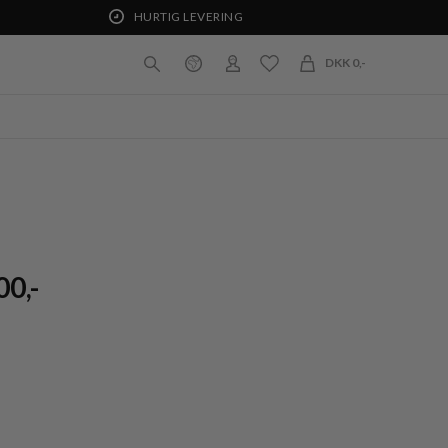
HURTIG LEVERING
DKK 0,-
0,-