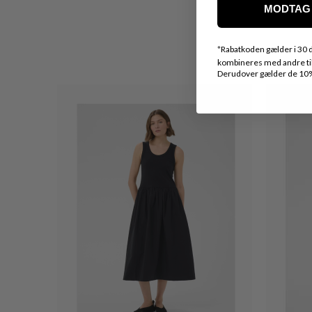
MODTAG 
*
Rabatkoden gælder i 30 d
kombineres med andre tilb
Derudover gælder de 10% 