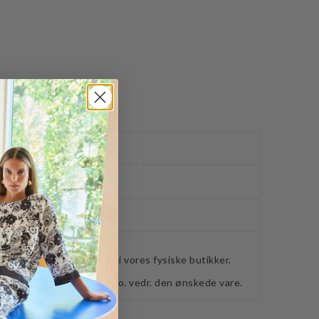
ved køb over 400,-
ker
webshoppen, befinder sig i vores fysiske butikker.
retning for ydeligere info. vedr. den ønskede vare.