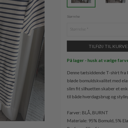
Størrelse
Størrelse
På lager - husk at vælge farv
Denne tætsiddende T-shirt fra
bløde bomuldskvalitet med elas
slim fit silhuetten skaber et e
til både hverdagsbrug og styling
Farver: BLÅ, BURNT
Materiale: 95% Bomuld, 5% El