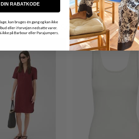
DIN RABATKODE
age, kan bruges én gang og kan ikke
VARER FRA SAMME MÆRKE
ud eller i forvejen nedsatte varer.
ikke på Barbour eller Parajumpers.