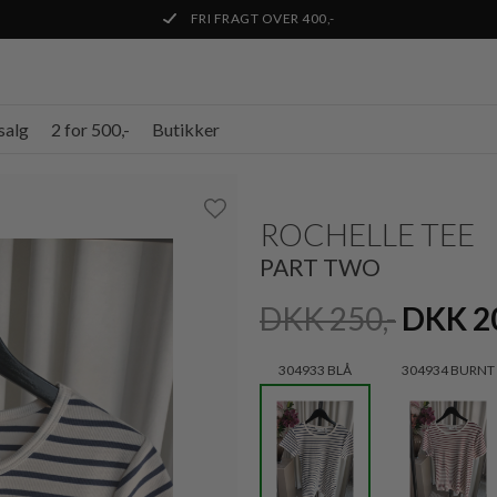
FRI FRAGT OVER 400,-
salg
2 for 500,-
Butikker
ROCHELLE TEE
PART TWO
DKK 250,-
DKK 20
304933 BLÅ
304934 BURNT