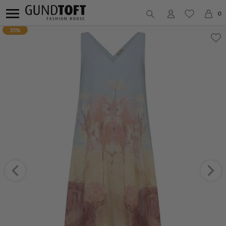
0
35%