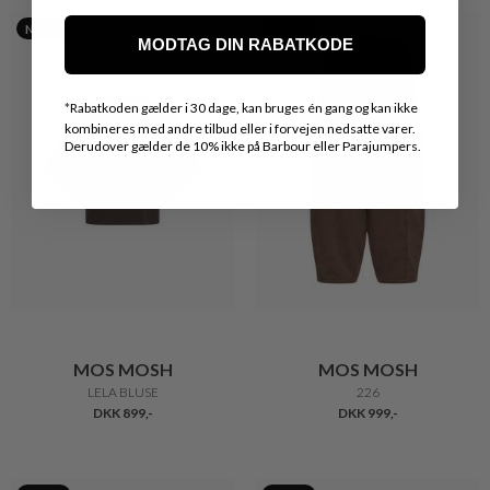
Nyhed
Nyhed
MODTAG DIN RABATKODE
*
Rabatkoden gælder i 30 dage, kan bruges én gang og kan ikke
kombineres med andre tilbud eller i forvejen nedsatte varer.
Derudover gælder de 10% ikke på Barbour eller Parajumpers.
MOS MOSH
MOS MOSH
LELA BLUSE
226
DKK 899,-
DKK 999,-