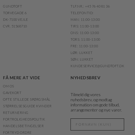
GUNDTOFT
TLF.NR.: +45 76 40 81 36
TORVEGADE 6
TELEFONTID:
DK-7100 VEJLE
MAN: 11:00-13:00
CVR. 51568710
TIRS: 11:00-13:00
ONS: 11:00-13:00
TORS: 11:00-13:00
FRE: 11:00-13:00
LØR: LUKKET
SØN: LUKKET
KUNDESERVICE@GUNDTOFT.DK
FÅ MERE AT VIDE
NYHEDSBREV
OM OS
GAVEKORT
Tilmeld dig vores
nyhedsbrev, og modtag
OFTE STILLEDE SPØRGSMÅL
information om gode tilbud,
STØRRELSESGUIDE KVINDER
arrangementer og nye varer.
RETURNERING
FORTROLIGHEDSPOLITIK
HANDELSBETINGELSER
FORTRYD ORDRE