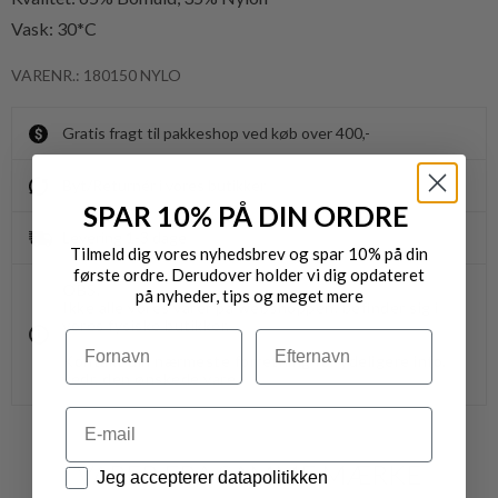
Vask: 30*C
VARENR.: 180150 NYLO
Gratis fragt til pakkeshop ved køb over 400,-
Byt/Returnér i vores butikker
SPAR 10% PÅ DIN ORDRE
Levering 1-3 dage
Tilmeld dig vores nyhedsbrev og spar 10% på din
første ordre. Derudover holder vi dig opdateret
OBS.
på nyheder, tips og meget mere
Ikke alle vores varer på webshoppen, befinder sig i
vores fysiske butikker.
Navn
Efternavn
Kontakt din nærmeste forretning for ydeligere info.
vedr. den ønskede vare.
Email
VARER FRA SAMME MÆRKE
Datapolitik
Jeg accepterer datapolitikken