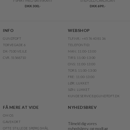
T-SHIRT MED SATINKANT
STILFULD CARDIGAN
DKK 300,-
DKK 699,-
INFO
WEBSHOP
GUNDTOFT
TLF.NR.: +45 76 40 81 36
TORVEGADE 6
TELEFONTID:
DK-7100 VEJLE
MAN: 11:00-13:00
CVR. 51568710
TIRS: 11:00-13:00
ONS: 11:00-13:00
TORS: 11:00-13:00
FRE: 11:00-13:00
LØR: LUKKET
SØN: LUKKET
KUNDESERVICE@GUNDTOFT.DK
FÅ MERE AT VIDE
NYHEDSBREV
OM OS
GAVEKORT
Tilmeld dig vores
nyhedsbrev, og modtag
OFTE STILLEDE SPØRGSMÅL