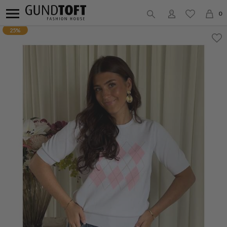
0
25%