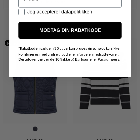
vedr. den ønskede vare.
Datapolitik
Jeg accepterer datapolitikken
VARER FRA SAMME MÆRKE
MODTAG DIN RABATKODE
Nyhed
*
Rabatkoden gælder i 30 dage, kan bruges én gang og kan ikke
kombineres med andre tilbud eller i forvejen nedsatte varer.
Derudover gælder de 10% ikke på Barbour eller Parajumpers.