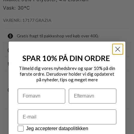
Vask: 30*C
VARENR.: 17177 GRAZIA
Gratis fragt til pakkeshop ved køb over 400,-
Byt/Returnér i vores butikker
SPAR 10% PÅ DIN ORDRE
Levering 1-3 dage
Tilmeld dig vores nyhedsbrev og spar 10% på din
første ordre. Derudover holder vi dig opdateret
OBS.
på nyheder, tips og meget mere
Ikke alle vores varer på webshoppen, befinder sig i
vores fysiske butikker.
Navn
Efternavn
Kontakt din nærmeste forretning for ydeligere info.
vedr. den ønskede vare.
Email
VARER FRA SAMME MÆRKE
Datapolitik
Jeg accepterer datapolitikken