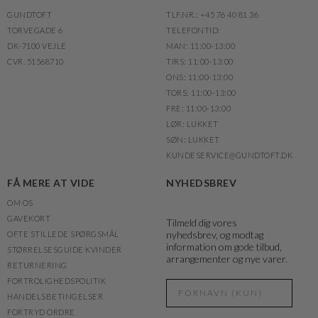
GUNDTOFT
TLF.NR.: +45 76 40 81 36
TORVEGADE 6
TELEFONTID:
DK-7100 VEJLE
MAN: 11:00-13:00
CVR. 51568710
TIRS: 11:00-13:00
ONS: 11:00-13:00
TORS: 11:00-13:00
FRE: 11:00-13:00
LØR: LUKKET
SØN: LUKKET
KUNDESERVICE@GUNDTOFT.DK
FÅ MERE AT VIDE
NYHEDSBREV
OM OS
GAVEKORT
Tilmeld dig vores
nyhedsbrev, og modtag
OFTE STILLEDE SPØRGSMÅL
information om gode tilbud,
STØRRELSESGUIDE KVINDER
arrangementer og nye varer.
RETURNERING
FORTROLIGHEDSPOLITIK
HANDELSBETINGELSER
FORTRYD ORDRE