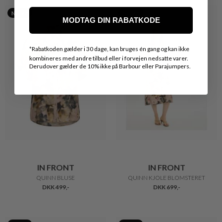
Nyhed
Nyhed
MODTAG DIN RABATKODE
*
Rabatkoden gælder i 30 dage, kan bruges én gang og kan ikke
kombineres med andre tilbud eller i forvejen nedsatte varer.
Derudover gælder de 10% ikke på Barbour eller Parajumpers.
IN FRONT
IN FRONT
QUINN BLUSE
QUINN KJOLE BLOMSTERET
DKK 499,-
DKK 699,-