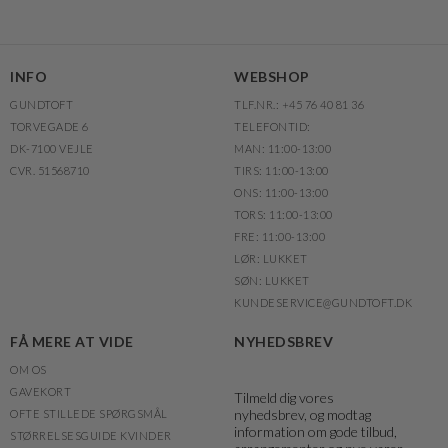
INFO
WEBSHOP
GUNDTOFT
TLF.NR.: +45 76 40 81 36
TORVEGADE 6
TELEFONTID:
DK-7100 VEJLE
MAN: 11:00-13:00
CVR. 51568710
TIRS: 11:00-13:00
ONS: 11:00-13:00
TORS: 11:00-13:00
FRE: 11:00-13:00
LØR: LUKKET
SØN: LUKKET
KUNDESERVICE@GUNDTOFT.DK
FÅ MERE AT VIDE
NYHEDSBREV
OM OS
GAVEKORT
Tilmeld dig vores
nyhedsbrev, og modtag
OFTE STILLEDE SPØRGSMÅL
information om gode tilbud,
STØRRELSESGUIDE KVINDER