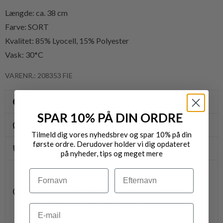
Længde: ca. 38 cm
Farve: SORT
Kvalitet:
85% Lyocell, 15% Polyester
Vask: 30*C
VARENR.: 208353 FIE
Gratis fragt til pakkeshop ved køb over 400,-
SPAR 10% PÅ DIN ORDRE
Byt/Returnér i vores butikker
Tilmeld dig vores nyhedsbrev og spar 10% på din
første ordre. Derudover holder vi dig opdateret
Levering 1-3 dage
på nyheder, tips og meget mere
OBS.
Navn
Efternavn
Ikke alle vores varer på webshoppen, befinder sig i
vores fysiske butikker.
Kontakt din nærmeste forretning for ydeligere info.
Email
vedr. den ønskede vare.