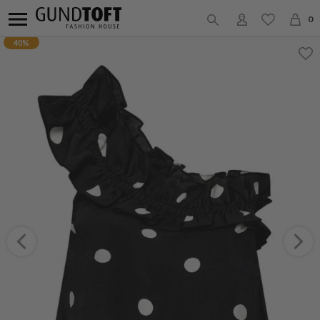
0
40%