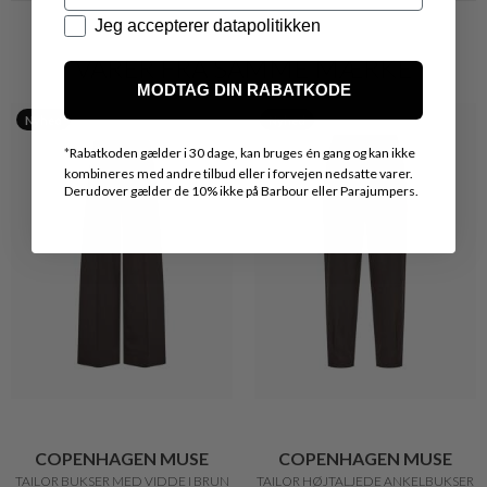
Datapolitik
Jeg accepterer datapolitikken
VARER FRA SAMME MÆRKE
MODTAG DIN RABATKODE
Nyhed
Nyhed
*
Rabatkoden gælder i 30 dage, kan bruges én gang og kan ikke
kombineres med andre tilbud eller i forvejen nedsatte varer.
Derudover gælder de 10% ikke på Barbour eller Parajumpers.
COPENHAGEN MUSE
COPENHAGEN MUSE
TAILOR BUKSER MED VIDDE I BRUN
TAILOR HØJTALJEDE ANKELBUKSER