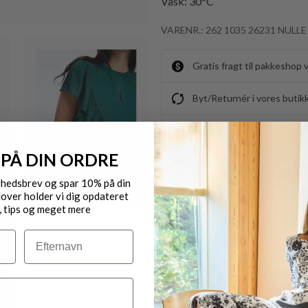
Vask: 30*C
VARENR.: 262 1035 26231 NULLE
Gratis fragt til pakkeshop 
Byt/Returnér i vores butik
Levering 1-3 dage
 PÅ DIN ORDRE
OBS.
Ikke alle vores varer på 
yhedsbrev og spar 10% på din
over holder vi dig opdateret
Kontakt din nærmeste for
, tips og meget mere
Efternavn