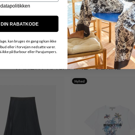
datapolitikken
DIN RABATKODE
age, kan bruges én gang og kan ikke
ud eller i forvejen nedsatte varer.
ikke på Barbour eller Parajumpers.
VARER FRA SAMME MÆRKE
Nyhed