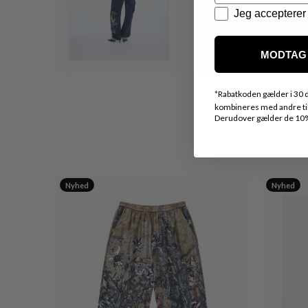
Datapolitik
Jeg accepterer 
MODTAG 
*
Rabatkoden gælder i 30 d
kombineres med andre tilb
Derudover gælder de 10% 
Nyhed
Nyhed