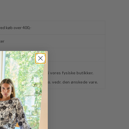
ved køb over 400,-
ker
webshoppen, befinder sig i vores fysiske butikker.
retning for ydeligere info. vedr. den ønskede vare.