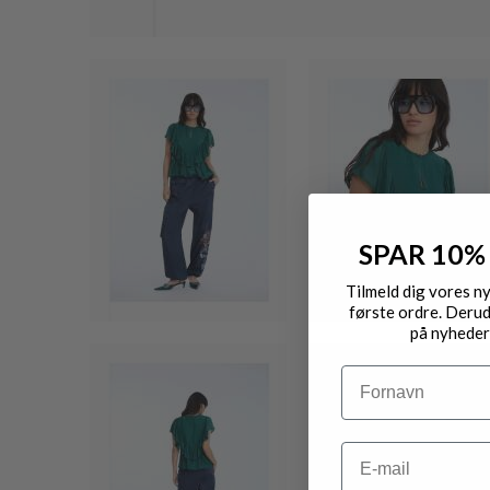
SPAR 10%
Tilmeld dig vores n
første ordre. Derud
på nyheder
Navn
Email