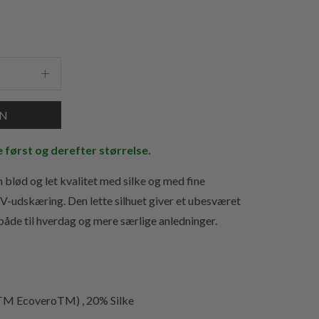
e først og derefter størrelse.
blød og let kvalitet med silke og med fine
 V-udskæring. Den lette silhuet giver et ubesværet
både til hverdag og mere særlige anledninger.
TM EcoveroTM) , 20% Silke