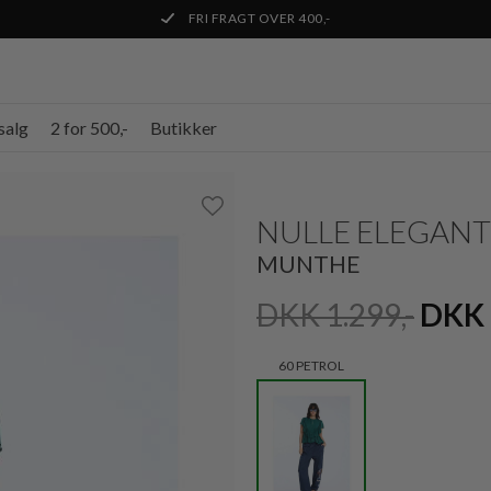
FRI FRAGT OVER 400,-
salg
2 for 500,-
Butikker
NULLE ELEGANT
MUNTHE
DKK 1.299,-
DKK 
60 PETROL