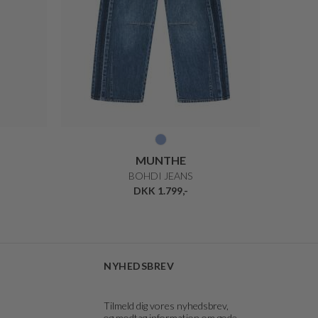
MUNTHE
BOHDI JEANS
DKK 1.799,-
NYHEDSBREV
Tilmeld dig vores nyhedsbrev,
og modtag information om gode