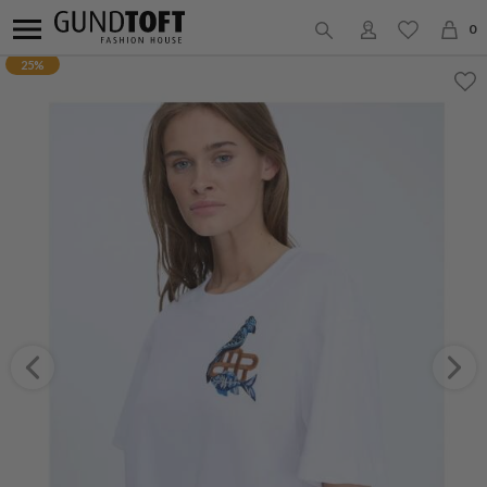
0
25%