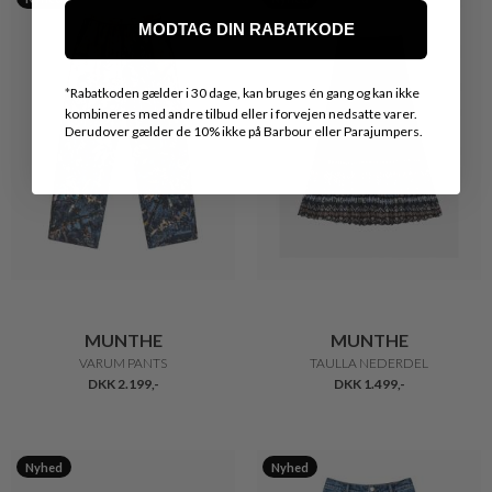
MODTAG DIN RABATKODE
*
Rabatkoden gælder i 30 dage, kan bruges én gang og kan ikke
kombineres med andre tilbud eller i forvejen nedsatte varer.
Derudover gælder de 10% ikke på Barbour eller Parajumpers.
MUNTHE
MUNTHE
VARUM PANTS
TAULLA NEDERDEL
DKK 2.199,-
DKK 1.499,-
Nyhed
Nyhed