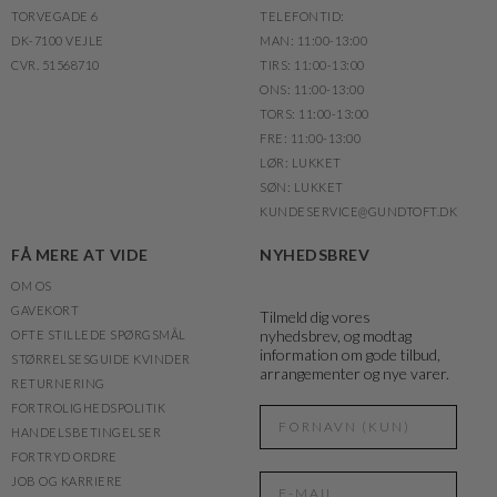
TORVEGADE 6
TELEFONTID:
DK-7100 VEJLE
MAN: 11:00-13:00
CVR. 51568710
TIRS: 11:00-13:00
ONS: 11:00-13:00
TORS: 11:00-13:00
FRE: 11:00-13:00
LØR: LUKKET
SØN: LUKKET
KUNDESERVICE@GUNDTOFT.DK
FÅ MERE AT VIDE
NYHEDSBREV
OM OS
GAVEKORT
Tilmeld dig vores
nyhedsbrev, og modtag
OFTE STILLEDE SPØRGSMÅL
information om gode tilbud,
STØRRELSESGUIDE KVINDER
arrangementer og nye varer.
RETURNERING
FORTROLIGHEDSPOLITIK
HANDELSBETINGELSER
FORTRYD ORDRE
JOB OG KARRIERE