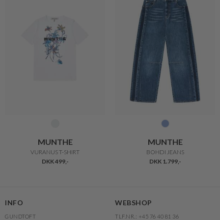
MUNTHE
MUNTHE
VURANUS T-SHIRT
BOHDI JEANS
DKK 499,-
DKK 1.799,-
INFO
WEBSHOP
GUNDTOFT
TLF.NR.: +45 76 40 81 36