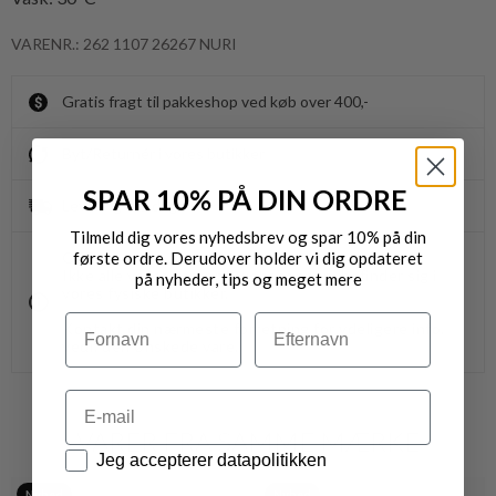
VARENR.: 262 1107 26267 NURI
Gratis fragt til pakkeshop ved køb over 400,-
Byt/Returnér i vores butikker
SPAR 10% PÅ DIN ORDRE
Levering 1-3 dage
Tilmeld dig vores nyhedsbrev og spar 10% på din
første ordre. Derudover holder vi dig opdateret
OBS.
Ikke alle vores varer på webshoppen, befinder sig i
på nyheder, tips og meget mere
vores fysiske butikker.
Navn
Efternavn
Kontakt din nærmeste forretning for ydeligere info.
vedr. den ønskede vare.
Email
VARER FRA SAMME MÆRKE
Datapolitik
Jeg accepterer datapolitikken
Nyhed
Nyhed