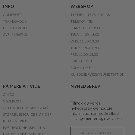
INFO
WEBSHOP
GUNDTOFT
TLF.NR.: +45 76 40 81 36
TORVEGADE 6
TELEFONTID:
DK-7100 VEJLE
MAN: 11:00-13:00
CVR. 51568710
TIRS: 11:00-13:00
ONS: 11:00-13:00
TORS: 11:00-13:00
FRE: 11:00-13:00
LØR: LUKKET
SØN: LUKKET
KUNDESERVICE@GUNDTOFT.DK
FÅ MERE AT VIDE
NYHEDSBREV
OM OS
GAVEKORT
Tilmeld dig vores
nyhedsbrev, og modtag
OFTE STILLEDE SPØRGSMÅL
information om gode tilbud,
STØRRELSESGUIDE KVINDER
arrangementer og nye varer.
RETURNERING
FORTROLIGHEDSPOLITIK
HANDELSBETINGELSER