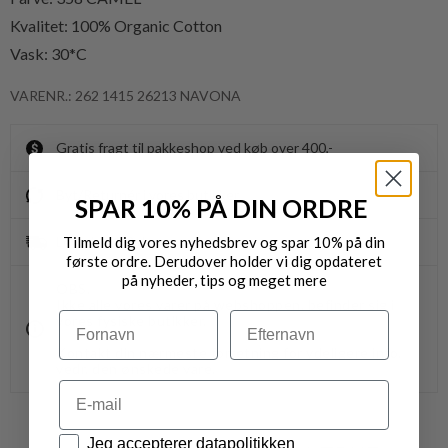
Kvalitet:
100% Organic Cotton
Vask: 30*C
VARENR.: 262 1415 26213 NAVONA
Gratis fragt til pakkeshop ved køb over 400,-
Byt/Returnér i vores butikker
SPAR 10% PÅ DIN ORDRE
Tilmeld dig vores nyhedsbrev og spar 10% på din
Levering 1-3 dage
første ordre. Derudover holder vi dig opdateret
på nyheder, tips og meget mere
OBS.
Ikke alle vores varer på webshoppen, befinder sig i
Navn
Efternavn
vores fysiske butikker.
Kontakt din nærmeste forretning for ydeligere info.
vedr. den ønskede vare.
Email
Datapolitik
Jeg accepterer datapolitikken