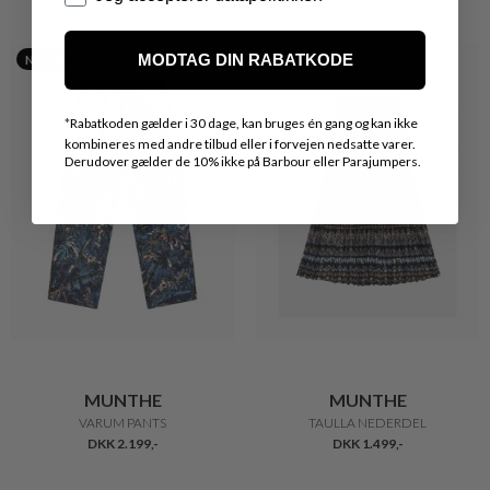
VARER FRA SAMME MÆRKE
MODTAG DIN RABATKODE
Nyhed
Nyhed
*
Rabatkoden gælder i 30 dage, kan bruges én gang og kan ikke
kombineres med andre tilbud eller i forvejen nedsatte varer.
Derudover gælder de 10% ikke på Barbour eller Parajumpers.
MUNTHE
MUNTHE
VARUM PANTS
TAULLA NEDERDEL
DKK 2.199,-
DKK 1.499,-