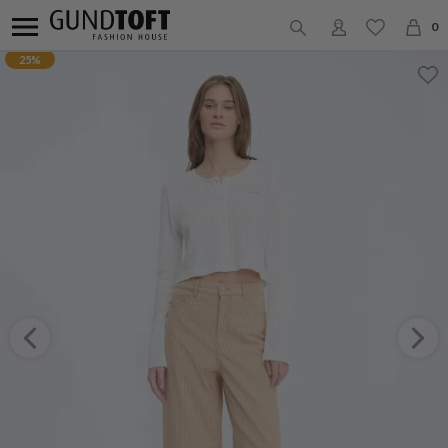
0
25%