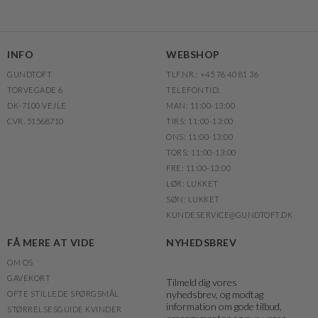
INFO
WEBSHOP
GUNDTOFT
TLF.NR.: +45 76 40 81 36
TORVEGADE 6
TELEFONTID:
DK-7100 VEJLE
MAN: 11:00-13:00
CVR. 51568710
TIRS: 11:00-13:00
ONS: 11:00-13:00
TORS: 11:00-13:00
FRE: 11:00-13:00
LØR: LUKKET
SØN: LUKKET
KUNDESERVICE@GUNDTOFT.DK
FÅ MERE AT VIDE
NYHEDSBREV
OM OS
GAVEKORT
Tilmeld dig vores
nyhedsbrev, og modtag
OFTE STILLEDE SPØRGSMÅL
information om gode tilbud,
STØRRELSESGUIDE KVINDER