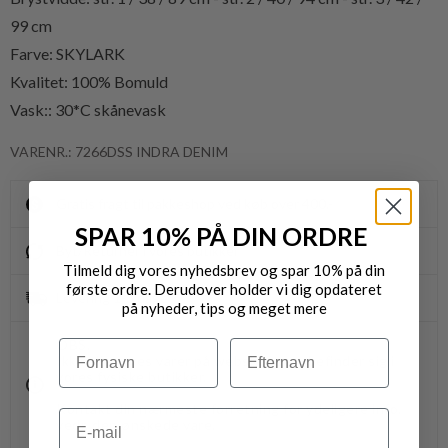
99 cm
Farve: SKYLARK
Kvalitet: 100% Bomuld
Vask:: 30*C skånevask
VARENR.: 7266DSS INDRA DENIM
Gratis fragt til pakkeshop ved køb over 400,-
SPAR 10% PÅ DIN ORDRE
Byt/Returnér i vores butikker
Tilmeld dig vores nyhedsbrev og spar 10% på din
første ordre. Derudover holder vi dig opdateret
Levering 1-3 dage
på nyheder, tips og meget mere
OBS.
Navn
Efternavn
Ikke alle vores varer på webshoppen, befinder sig i
vores fysiske butikker.
Kontakt din nærmeste forretning for ydeligere info.
Email
vedr. den ønskede vare.