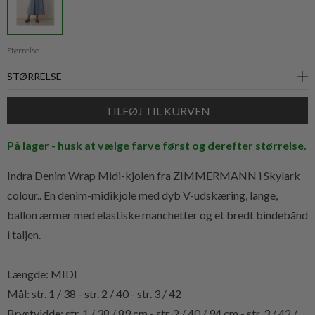
Størrelse
På lager - husk at vælge farve først og derefter størrelse.
Indra Denim Wrap Midi-kjolen fra ZIMMERMANN i Skylark
colour.. En denim-midikjole med dyb V-udskæring, lange,
ballon ærmer med elastiske manchetter og et bredt bindebånd
i taljen.
Længde: MIDI
Mål: str. 1 / 38 - str. 2 / 40 - str. 3 / 42
Brystvidde:
str. 1 / 38 / 89 cm - str. 2 / 40 / 94 cm - str. 3 / 42 /