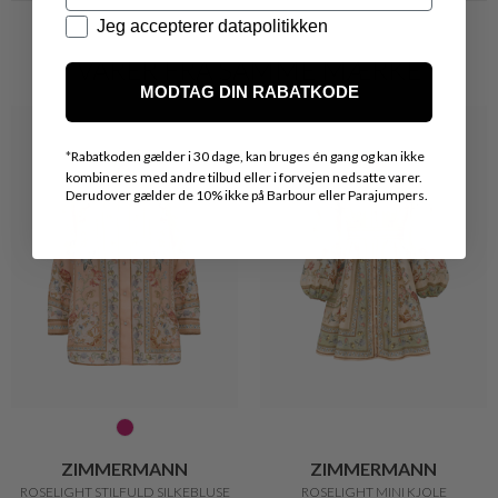
Datapolitik
Jeg accepterer datapolitikken
VARER FRA SAMME MÆRKE
MODTAG DIN RABATKODE
*
Rabatkoden gælder i 30 dage, kan bruges én gang og kan ikke
kombineres med andre tilbud eller i forvejen nedsatte varer.
Derudover gælder de 10% ikke på Barbour eller Parajumpers.
ZIMMERMANN
ZIMMERMANN
ROSELIGHT STILFULD SILKEBLUSE
ROSELIGHT MINI KJOLE