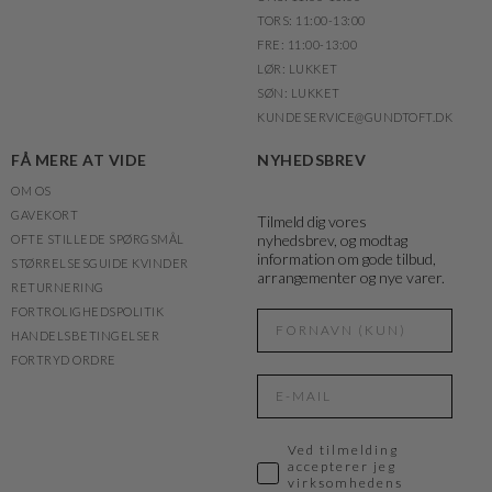
TORS: 11:00-13:00
FRE: 11:00-13:00
LØR: LUKKET
SØN: LUKKET
KUNDESERVICE@GUNDTOFT.DK
FÅ MERE AT VIDE
NYHEDSBREV
OM OS
GAVEKORT
Tilmeld dig vores
nyhedsbrev, og modtag
OFTE STILLEDE SPØRGSMÅL
information om gode tilbud,
STØRRELSESGUIDE KVINDER
arrangementer og nye varer.
RETURNERING
FORTROLIGHEDSPOLITIK
HANDELSBETINGELSER
FORTRYD ORDRE
Ved tilmelding
accepterer jeg
virksomhedens