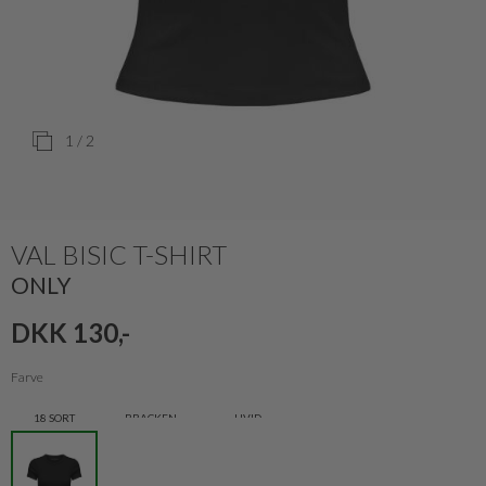
1
/ 2
VAL BISIC T-SHIRT
ONLY
DKK 130,-
Farve
18 SORT
BRACKEN
HVID