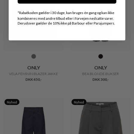
*
Rabatkoden gælder i 30 dage, kan bruges én gang og kan ikke
kombineres med andre tilbud eller i forvejen nedsatte varer.
Derudover gælder de 10% ikke på Barbour eller Parajumpers.
ONLY
ONLY
VELA FEMININ BLAZER JAKKE
BEA BLONDE BUKSER
DKK 450,-
DKK 300,-
Nyhed
Nyhed