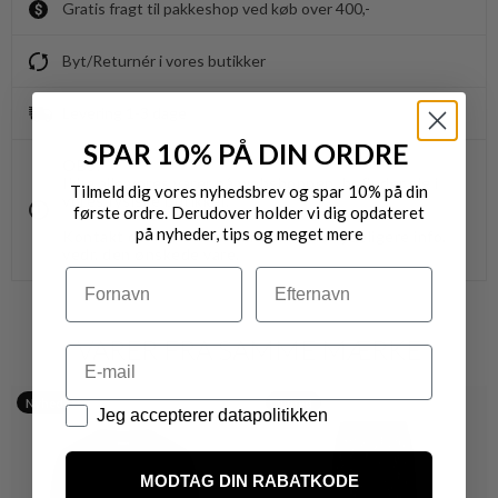
Gratis fragt til pakkeshop ved køb over 400,-
Byt/Returnér i vores butikker
Levering 1-3 dage
SPAR 10% PÅ DIN ORDRE
OBS.
Ikke alle vores varer på webshoppen, befinder sig i
Tilmeld dig vores nyhedsbrev og spar 10% på din
vores fysiske butikker.
første ordre. Derudover holder vi dig opdateret
på nyheder, tips og meget mere
Kontakt din nærmeste forretning for ydeligere info.
vedr. den ønskede vare.
Navn
Efternavn
VARER FRA SAMME MÆRKE
Email
Nyhed
Nyhed
Datapolitik
Jeg accepterer datapolitikken
MODTAG DIN RABATKODE