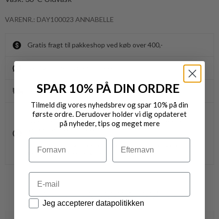
VARENR.: DAY100023 ANNABELLE
Gratis fragt til pakkeshop ved køb over 400,-
Byt/Returnér i vores butikker
SPAR 10% PÅ DIN ORDRE
Levering 1-3 dage
Tilmeld dig vores nyhedsbrev og spar 10% på din
første ordre. Derudover holder vi dig opdateret
OBS.
Ikke alle vores varer på webshoppen, befinder sig i
på nyheder, tips og meget mere
vores fysiske butikker.
Navn
Efternavn
Kontakt din nærmeste forretning for ydeligere info.
vedr. den ønskede vare.
Email
VARER FRA SAMME MÆRKE
Datapolitik
Jeg accepterer datapolitikken