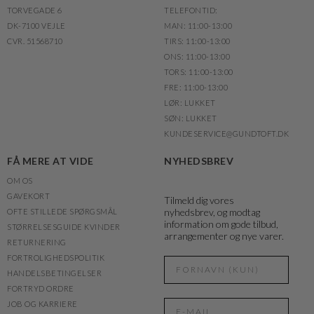
TORVEGADE 6
TELEFONTID:
DK-7100 VEJLE
MAN: 11:00-13:00
CVR. 51568710
TIRS: 11:00-13:00
ONS: 11:00-13:00
TORS: 11:00-13:00
FRE: 11:00-13:00
LØR: LUKKET
SØN: LUKKET
KUNDESERVICE@GUNDTOFT.DK
FÅ MERE AT VIDE
NYHEDSBREV
OM OS
GAVEKORT
Tilmeld dig vores
nyhedsbrev, og modtag
OFTE STILLEDE SPØRGSMÅL
information om gode tilbud,
STØRRELSESGUIDE KVINDER
arrangementer og nye varer.
RETURNERING
FORTROLIGHEDSPOLITIK
HANDELSBETINGELSER
FORTRYD ORDRE
JOB OG KARRIERE