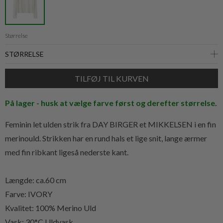
Størrelse
På lager - husk at vælge farve først og derefter størrelse.
Feminin let ulden strik fra DAY BIRGER et MIKKELSEN i en fin
merinould. Strikken har en rund hals et lige snit, lange ærmer
med fin ribkant ligeså nederste kant.
Længde: ca.60 cm
Farve: IVORY
Kvalitet: 100% Merino Uld
Vask: 30*C Uldvask