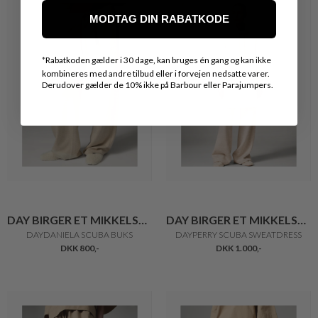
MODTAG DIN RABATKODE
*
Rabatkoden gælder i 30 dage, kan bruges én gang og kan ikke
kombineres med andre tilbud eller i forvejen nedsatte varer.
Derudover gælder de 10% ikke på Barbour eller Parajumpers.
DAY BIRGER ET MIKKELSEN
DAY BIRGER ET MIKKELSEN
DAYDANIELA SCUBA BUKS
DAYPERRY SCUBA SWEATDRESS
DKK 800,-
DKK 1.000,-