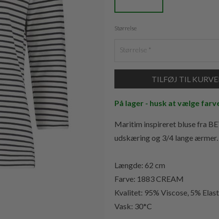
Størrelse
Størrelse
På lager - husk at vælge farv
Maritim inspireret bluse fra B
udskæring og 3/4 lange ærmer.
Længde: 62 cm
Farve: 1883 CREAM
Kvalitet:
95% Viscose, 5% Elas
Vask: 30*C