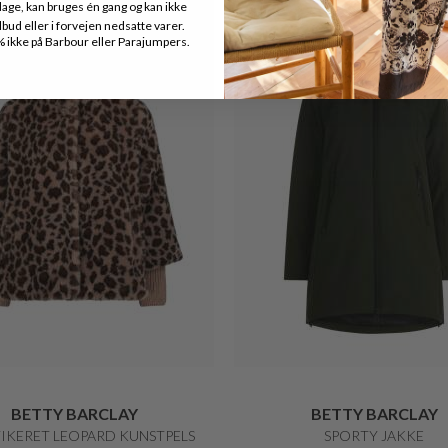
age, kan bruges én gang og kan ikke
Nyhed
ud eller i forvejen nedsatte varer.
ikke på Barbour eller Parajumpers.
BETTY BARCLAY
BETTY BARCLAY
TIKERET LEOPARD KUNSTPELS
SPORTY JAKKE