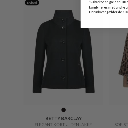
*
Rabatkoden gælder i 30 d
Nyhed
Nyhed
kombineres med andre tilb
Derudover gælder de 10% 
BETTY BARCLAY
ELEGANT KORT ULDEN JAKKE
SOFIS