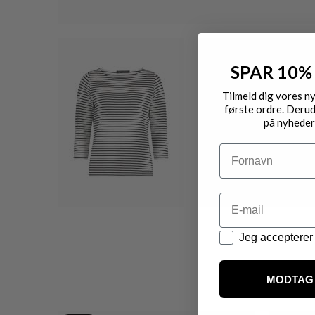
SPAR 10%
Tilmeld dig vores n
første ordre. Derud
på nyheder
Navn
Email
Datapolitik
Jeg accepterer 
MODTAG 