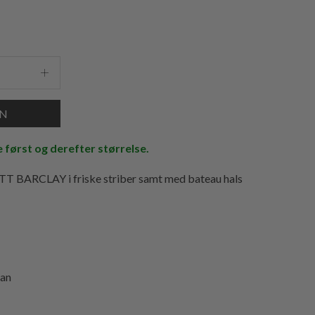
e først og derefter størrelse.
ETT BARCLAY i friske striber samt med bateau hals
tan