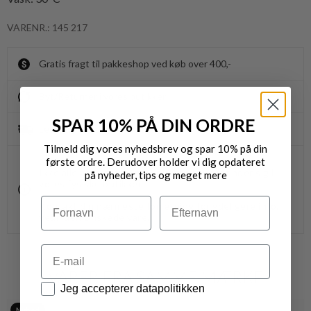
VARENR.: 145 217
Gratis fragt til pakkeshop ved køb over 400,-
Byt/Returnér i vores butikker
SPAR 10% PÅ DIN ORDRE
Levering 1-3 dage
Tilmeld dig vores nyhedsbrev og spar 10% på din
første ordre. Derudover holder vi dig opdateret
OBS.
Ikke alle vores varer på webshoppen, befinder sig i
på nyheder, tips og meget mere
vores fysiske butikker.
Navn
Efternavn
Kontakt din nærmeste forretning for ydeligere info.
vedr. den ønskede vare.
Email
VARER FRA SAMME MÆRKE
Datapolitik
Jeg accepterer datapolitikken
Nyhed