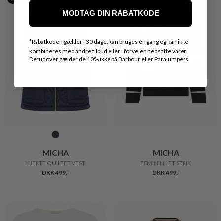
MODTAG DIN RABATKODE
*
Rabatkoden gælder i 30 dage, kan bruges én gang og kan ikke
kombineres med andre tilbud eller i forvejen nedsatte varer.
Derudover gælder de 10% ikke på Barbour eller Parajumpers.
MICHA
MICHA
HJERTE QUILTET VEST
FEMININ LET STRIK
DKK 499,-
DKK 499,-