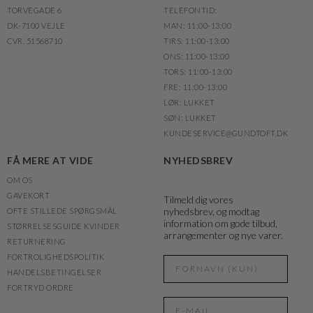
TORVEGADE 6
TELEFONTID:
DK-7100 VEJLE
MAN: 11:00-13:00
CVR. 51568710
TIRS: 11:00-13:00
ONS: 11:00-13:00
TORS: 11:00-13:00
FRE: 11:00-13:00
LØR: LUKKET
SØN: LUKKET
KUNDESERVICE@GUNDTOFT.DK
FÅ MERE AT VIDE
NYHEDSBREV
OM OS
GAVEKORT
Tilmeld dig vores
nyhedsbrev, og modtag
OFTE STILLEDE SPØRGSMÅL
information om gode tilbud,
STØRRELSESGUIDE KVINDER
arrangementer og nye varer.
RETURNERING
FORTROLIGHEDSPOLITIK
HANDELSBETINGELSER
FORTRYD ORDRE